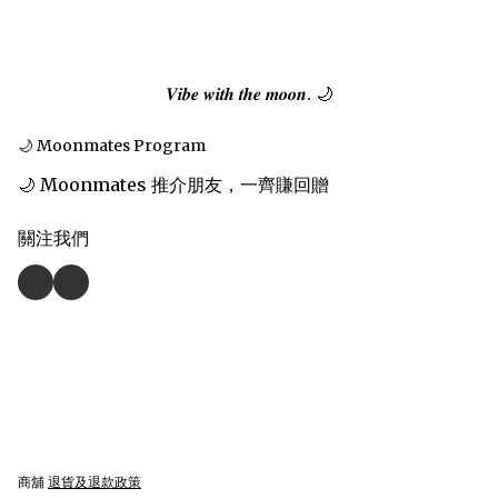
𝑽𝒊𝒃𝒆 𝒘𝒊𝒕𝒉 𝒕𝒉𝒆 𝒎𝒐𝒐𝒏. 🌙
🌙 Moonmates Program
🌙 Moonmates 推介朋友，一齊賺回贈
關注我們
商舖
退貨及退款政策