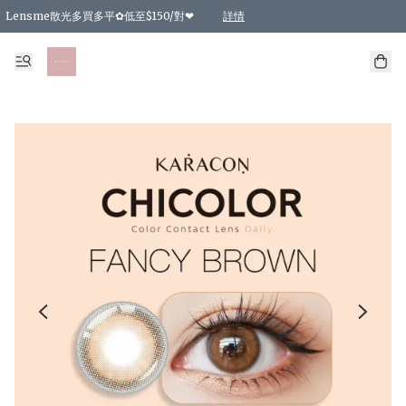
Lensme散光多買多平✿低至$150/對❤
詳情
台灣Karacon⁩✧日拋 特價清貨❁⃘
日本韓國多款日/月拋現貨☼ 特價❤︎數量有限 售完即止
🇰🇷韓國多款月拋現貨 特價兩對$99✿數量有限 售完即止♫
精選商品，任選買2件或以上9 折；買4件或以上85 折；買6件或以上8 折
精選商品，任選買2件HKD 140.00；買4件HKD 260.00
精選商品，任選買2件HKD 190.00；買4件HKD 360.00
精選商品，任選買2件HKD 110.00；買4件HKD 180.00
精選商品，任選買2件HKD 170.00；買4件HKD 320.00
精選商品，任選買2件或以上減HKD 148.00
精選商品，任選買2件或以上減HKD 148.00
精選商品，任選買2件或以上95 折；買4件或以上9 折；買6件或以上85 折；買8件
精選商品，任選買12件或以上87 折
精選商品，任選買2件或以上減HKD 16.00；買4件或以上減HKD 32.00；買6件或以
精選商品，任選買2件或以上95 折；買4件或以上9 折；買8件或以上85 折；買12件
購物滿 HKD 800.00即享免運費優惠！（適用於 特定的送貨方式 )
詳情
詳情
詳情
詳情
詳情
詳情
詳情
詳情
詳情
詳情
詳情