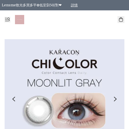
Lensme散光多買多平✿低至$150/對❤
詳情
台灣Karacon⁩✧日拋 特價清貨❁⃘
日本韓國多款日/月拋現貨☼ 特價❤︎數量有限 售完即止
🇰🇷韓國多款月拋現貨 特價兩對$99✿數量有限 售完即止♫
精選商品，任選買2件或以上9 折；買4件或以上85 折；買6件或以上8 折
精選商品，任選買2件HKD 140.00；買4件HKD 260.00
精選商品，任選買2件HKD 190.00；買4件HKD 360.00
精選商品，任選買2件HKD 110.00；買4件HKD 180.00
精選商品，任選買2件HKD 170.00；買4件HKD 320.00
精選商品，任選買2件或以上減HKD 148.00
精選商品，任選買2件或以上減HKD 148.00
精選商品，任選買2件或以上95 折；買4件或以上9 折；買6件或以上85 折；買8件
精選商品，任選買12件或以上87 折
精選商品，任選買2件或以上減HKD 16.00；買4件或以上減HKD 32.00；買6件或以
精選商品，任選買2件或以上95 折；買4件或以上9 折；買8件或以上85 折；買12件
購物滿 HKD 800.00即享免運費優惠！（適用於 特定的送貨方式 )
詳情
詳情
詳情
詳情
詳情
詳情
詳情
詳情
詳情
詳情
詳情