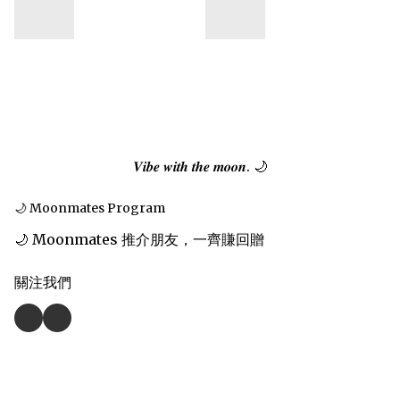
𝑽𝒊𝒃𝒆 𝒘𝒊𝒕𝒉 𝒕𝒉𝒆 𝒎𝒐𝒐𝒏. 🌙
🌙 Moonmates Program
🌙 Moonmates 推介朋友，一齊賺回贈
關注我們