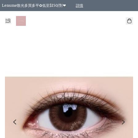
Lensme散光多買多平✿低至$150/對❤
詳情
台灣Karacon⁩✧日拋 特價清貨❁⃘
日本韓國多款日/月拋現貨☼ 特價❤︎數量有限 售完即止
🇰🇷韓國多款月拋現貨 特價兩對$99✿數量有限 售完即止♫
精選商品，任選買2件或以上9 折；買4件或以上85 折；買6件或以上8 折
精選商品，任選買2件HKD 140.00；買4件HKD 260.00
精選商品，任選買2件HKD 190.00；買4件HKD 360.00
精選商品，任選買2件HKD 110.00；買4件HKD 180.00
精選商品，任選買2件HKD 170.00；買4件HKD 320.00
精選商品，任選買2件或以上減HKD 148.00
精選商品，任選買2件或以上減HKD 148.00
精選商品，任選買2件或以上95 折；買4件或以上9 折；買6件或以上85 折；買8件
精選商品，任選買12件或以上87 折
精選商品，任選買2件或以上減HKD 16.00；買4件或以上減HKD 32.00；買6件或以
精選商品，任選買2件或以上95 折；買4件或以上9 折；買8件或以上85 折；買12件
購物滿 HKD 800.00即享免運費優惠！（適用於 特定的送貨方式 )
詳情
詳情
詳情
詳情
詳情
詳情
詳情
詳情
詳情
詳情
詳情