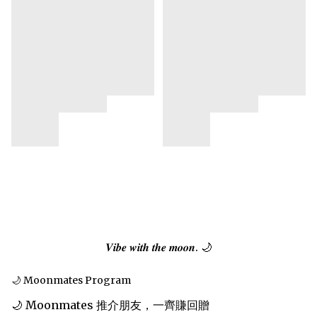
𝑽𝒊𝒃𝒆 𝒘𝒊𝒕𝒉 𝒕𝒉𝒆 𝒎𝒐𝒐𝒏. 🌙
🌙 Moonmates Program
🌙 Moonmates 推介朋友，一齊賺回贈