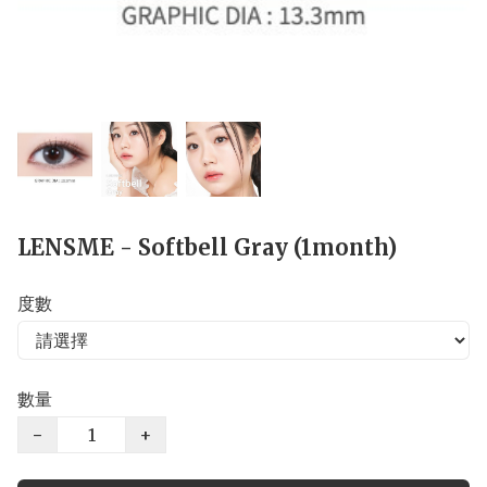
LENSME - Softbell Gray (1month)
度數
數量
−
+