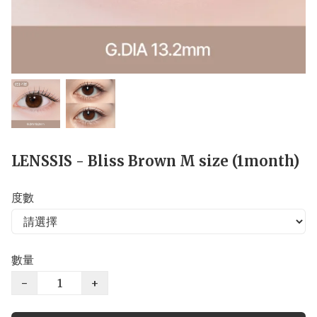
LENSSIS - Bliss Brown M size (1month)
度數
數量
−
+