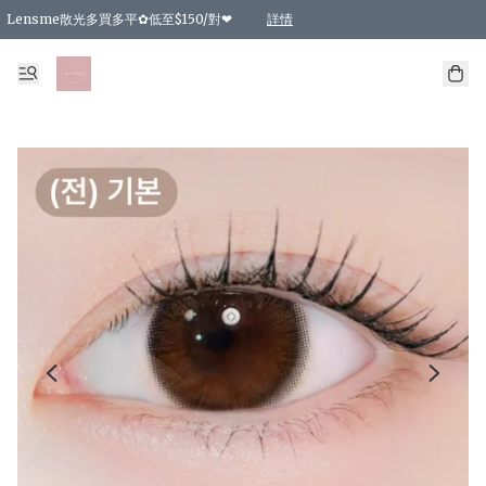
Lensme散光多買多平✿低至$150/對❤
詳情
台灣Karacon⁩✧日拋 特價清貨❁⃘
日本韓國多款日/月拋現貨☼ 特價❤︎數量有限 售完即止
🇰🇷韓國多款月拋現貨 特價兩對$99✿數量有限 售完即止♫
精選商品，任選買2件或以上9 折；買4件或以上85 折；買6件或以上8 折
精選商品，任選買2件HKD 140.00；買4件HKD 260.00
精選商品，任選買2件HKD 190.00；買4件HKD 360.00
精選商品，任選買2件HKD 110.00；買4件HKD 180.00
精選商品，任選買2件HKD 170.00；買4件HKD 320.00
精選商品，任選買2件或以上減HKD 148.00
精選商品，任選買2件或以上減HKD 148.00
精選商品，任選買2件或以上95 折；買4件或以上9 折；買6件或以上85 折；買8件
精選商品，任選買12件或以上87 折
精選商品，任選買2件或以上減HKD 16.00；買4件或以上減HKD 32.00；買6件或以
精選商品，任選買2件或以上95 折；買4件或以上9 折；買8件或以上85 折；買12件
購物滿 HKD 800.00即享免運費優惠！（適用於 特定的送貨方式 )
詳情
詳情
詳情
詳情
詳情
詳情
詳情
詳情
詳情
詳情
詳情