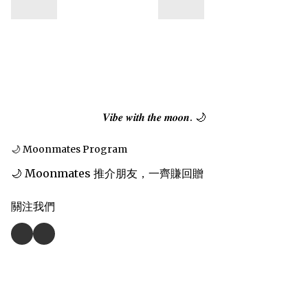
𝑽𝒊𝒃𝒆 𝒘𝒊𝒕𝒉 𝒕𝒉𝒆 𝒎𝒐𝒐𝒏. 🌙
🌙 Moonmates Program
🌙 Moonmates 推介朋友，一齊賺回贈
關注我們