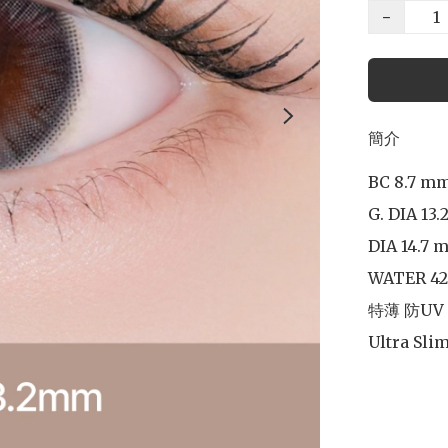
−
簡介
BC 8.7 mm
G. DIA 13.
DIA 14.7 m
WATER 42
特薄 防UV

Ultra Slim