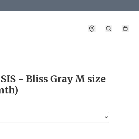
詳情
IS - Bliss Gray M size
nth)