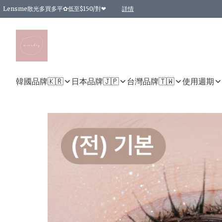
Lensme散光多買多平✿低至$150/對❤
詳情
台灣Karacon⁩✧日拋 特價清貨❁⃘
日本韓國多款日/月拋現貨☼ 特價❤︎數量有限 售完即止
🇰🇷韓國多款月拋現貨 特價兩對$99✿數量有限 售完即止♫
精選商品，任選買2件或以上9 折；買4件或以上85 折；買6件或以上8 折
精選商品，任選買2件HKD 140.00；買4件HKD 260.00
精選商品，任選買2件HKD 190.00；買4件HKD 360.00
精選商品，任選買2件HKD 110.00；買4件HKD 180.00
精選商品，任選買2件HKD 170.00；買4件HKD 320.00
精選商品，任選買2件或以上減HKD 148.00
精選商品，任選買2件或以上減HKD 148.00
精選商品，任選買2件或以上95 折；買4件或以上9 折；買6件或以上85 折；買8件
精選商品，任選買12件或以上87 折
精選商品，任選買2件或以上減HKD 16.00；買4件或以上減HKD 32.00；買6件或以
精選商品，任選買2件或以上95 折；買4件或以上9 折；買8件或以上85 折；買12件
購物滿 HKD 800.00即享免運費優惠！（適用於 特定的送貨方式 )
詳情
詳情
詳情
詳情
詳情
詳情
詳情
詳情
詳情
詳情
詳情
韓國品牌🇰🇷
日本品牌🇯🇵
台灣品牌🇹🇼
使用週期