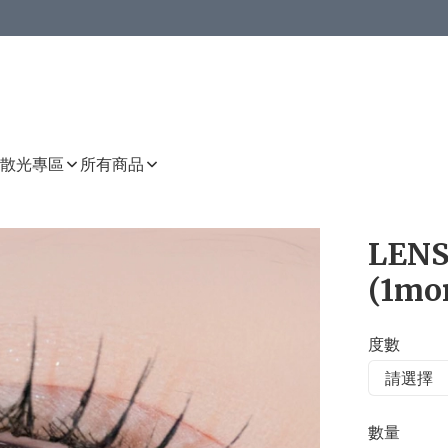
或以上8 折
上減HKD 48.00；買8件或以上減HKD 64.00；買10件或以上減HKD 80.00
或以上8 折
詳情
詳情
散光專區
所有商品
LENSS
(1mo
度數
數量