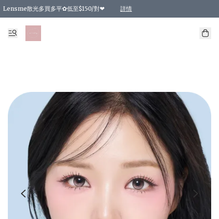
Lensme散光多買多平✿低至$150/對❤
詳情
台灣Karacon⁩✧日拋 特價清貨❁⃘
日本韓國多款日/月拋現貨☼ 特價❤︎數量有限 售完即止
🇰🇷韓國多款月拋現貨 特價兩對$99✿數量有限 售完即止♫
精選商品，任選買2件或以上9 折；買4件或以上85 折；買6件或以上8 折
精選商品，任選買2件HKD 140.00；買4件HKD 260.00
精選商品，任選買2件HKD 190.00；買4件HKD 360.00
精選商品，任選買2件HKD 110.00；買4件HKD 180.00
精選商品，任選買2件HKD 170.00；買4件HKD 320.00
精選商品，任選買2件或以上減HKD 148.00
精選商品，任選買2件或以上減HKD 148.00
精選商品，任選買2件或以上95 折；買4件或以上9 折；買6件或以上85 折；買8件
精選商品，任選買12件或以上87 折
精選商品，任選買2件或以上減HKD 16.00；買4件或以上減HKD 32.00；買6件或以
精選商品，任選買2件或以上95 折；買4件或以上9 折；買8件或以上85 折；買12件
購物滿 HKD 800.00即享免運費優惠！（適用於 特定的送貨方式 )
詳情
詳情
詳情
詳情
詳情
詳情
詳情
詳情
詳情
詳情
詳情