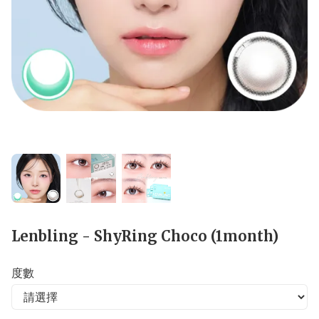
Lenbling - ShyRing Choco (1month)
度數