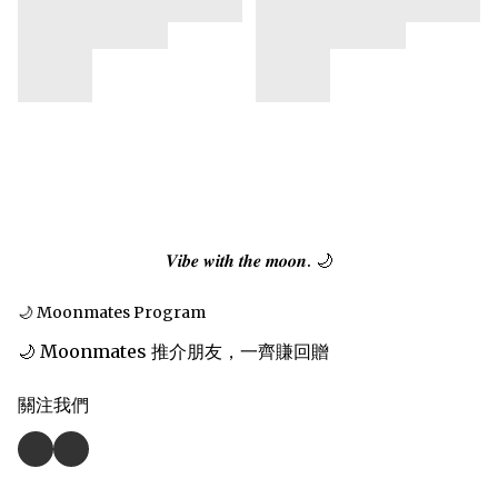
𝑽𝒊𝒃𝒆 𝒘𝒊𝒕𝒉 𝒕𝒉𝒆 𝒎𝒐𝒐𝒏. 🌙
🌙 Moonmates Program
🌙 Moonmates 推介朋友，一齊賺回贈
關注我們