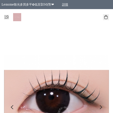
Lensme散光多買多平✿低至$150/對❤
詳情
台灣Karacon⁩✧日拋 特價清貨❁⃘
日本韓國多款日/月拋現貨☼ 特價❤︎數量有限 售完即止
🇰🇷韓國多款月拋現貨 特價兩對$99✿數量有限 售完即止♫
精選商品，任選買2件或以上9 折；買4件或以上85 折；買6件或以上8 折
精選商品，任選買2件HKD 140.00；買4件HKD 260.00
精選商品，任選買2件HKD 190.00；買4件HKD 360.00
精選商品，任選買2件HKD 110.00；買4件HKD 180.00
精選商品，任選買2件HKD 170.00；買4件HKD 320.00
精選商品，任選買2件或以上減HKD 148.00
精選商品，任選買2件或以上減HKD 148.00
精選商品，任選買2件或以上95 折；買4件或以上9 折；買6件或以上85 折；買8件
精選商品，任選買12件或以上87 折
精選商品，任選買2件或以上減HKD 16.00；買4件或以上減HKD 32.00；買6件或以
精選商品，任選買2件或以上95 折；買4件或以上9 折；買8件或以上85 折；買12件
購物滿 HKD 800.00即享免運費優惠！（適用於 特定的送貨方式 )
詳情
詳情
詳情
詳情
詳情
詳情
詳情
詳情
詳情
詳情
詳情