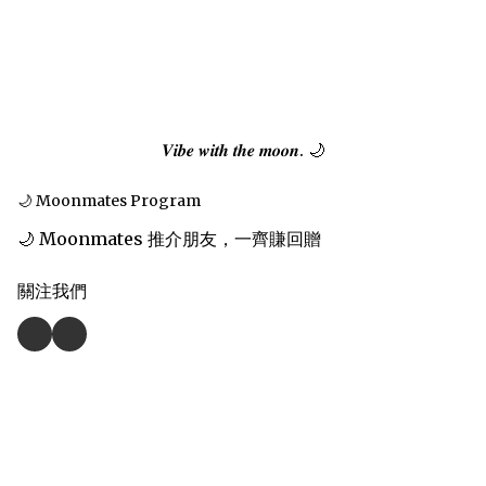
𝑽𝒊𝒃𝒆 𝒘𝒊𝒕𝒉 𝒕𝒉𝒆 𝒎𝒐𝒐𝒏. 🌙
🌙 Moonmates Program
🌙 Moonmates 推介朋友，一齊賺回贈
關注我們