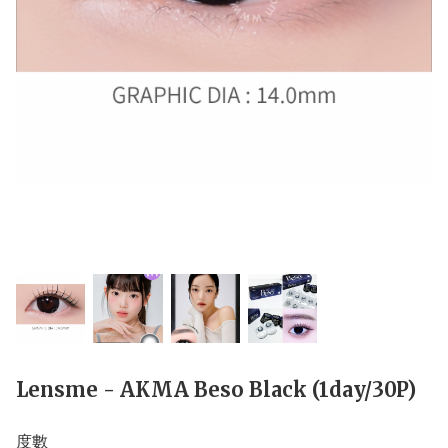
Lensme - AKMA Beso Black (1day/30P)
度數