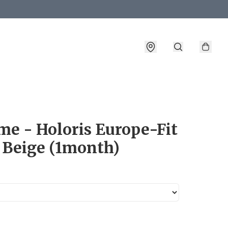
詳情
e - Holoris Europe-Fit
 Beige (1month)