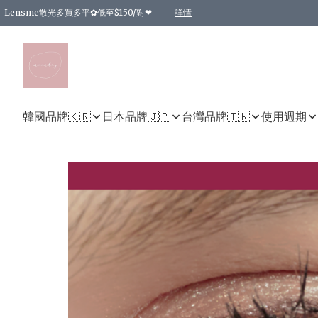
Lensme散光多買多平✿低至$150/對❤
詳情
台灣Karacon⁩✧日拋 特價清貨❁⃘
日本韓國多款日/月拋現貨☼ 特價❤︎數量有限 售完即止
🇰🇷韓國多款月拋現貨 特價兩對$99✿數量有限 售完即止♫
精選商品，任選買2件或以上9 折；買4件或以上85 折；買6件或以上8 折
精選商品，任選買2件HKD 140.00；買4件HKD 260.00
精選商品，任選買2件HKD 190.00；買4件HKD 360.00
精選商品，任選買2件HKD 110.00；買4件HKD 180.00
精選商品，任選買2件HKD 170.00；買4件HKD 320.00
精選商品，任選買2件或以上減HKD 148.00
精選商品，任選買2件或以上減HKD 148.00
精選商品，任選買2件或以上95 折；買4件或以上9 折；買6件或以上85 折；買8件
精選商品，任選買12件或以上87 折
精選商品，任選買2件或以上減HKD 16.00；買4件或以上減HKD 32.00；買6件或以
精選商品，任選買2件或以上95 折；買4件或以上9 折；買8件或以上85 折；買12件
購物滿 HKD 800.00即享免運費優惠！（適用於 特定的送貨方式 )
詳情
詳情
詳情
詳情
詳情
詳情
詳情
詳情
詳情
詳情
詳情
韓國品牌🇰🇷
日本品牌🇯🇵
台灣品牌🇹🇼
使用週期