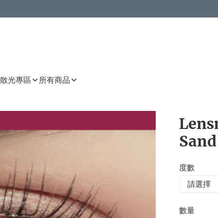
或以上8 折
上減HKD 48.00；買8件或以上減HKD 64.00；買10件或以上減HKD 80.00
或以上8 折
詳情
詳情
散光專區
所有商品
Lensm
Sand
度數
數量