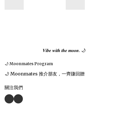
𝑽𝒊𝒃𝒆 𝒘𝒊𝒕𝒉 𝒕𝒉𝒆 𝒎𝒐𝒐𝒏. 🌙
🌙 Moonmates Program
🌙 Moonmates 推介朋友，一齊賺回贈
關注我們