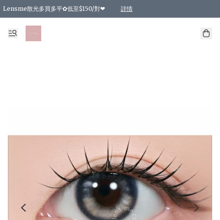
Lensme散光多買多平✿低至$150/對❤
詳情
台灣Karacon⁩✧日拋 特價清貨❁⃘
日本韓國多款日/月拋現貨☼ 特價❤︎數量有限 售完即止
🇰🇷韓國多款月拋現貨 特價兩對$99✿數量有限 售完即止♫
精選商品，任選買2件或以上9 折；買4件或以上85 折；買6件或以上8 折
精選商品，任選買2件HKD 140.00；買4件HKD 260.00
精選商品，任選買2件HKD 190.00；買4件HKD 360.00
精選商品，任選買2件HKD 110.00；買4件HKD 180.00
精選商品，任選買2件HKD 170.00；買4件HKD 320.00
精選商品，任選買2件或以上減HKD 148.00
精選商品，任選買2件或以上減HKD 148.00
精選商品，任選買2件或以上95 折；買4件或以上9 折；買6件或以上85 折；買8件
精選商品，任選買12件或以上87 折
精選商品，任選買2件或以上減HKD 16.00；買4件或以上減HKD 32.00；買6件或以
精選商品，任選買2件或以上95 折；買4件或以上9 折；買8件或以上85 折；買12件
購物滿 HKD 800.00即享免運費優惠！（適用於 特定的送貨方式 )
詳情
詳情
詳情
詳情
詳情
詳情
詳情
詳情
詳情
詳情
詳情