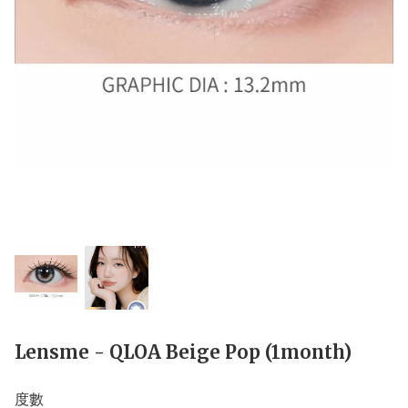
Lensme - QLOA Beige Pop (1month)
度數