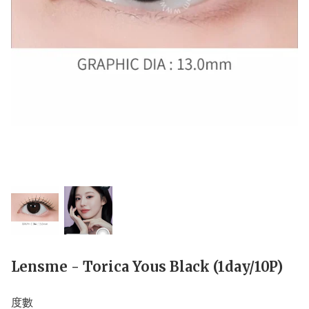
Lensme - Torica Yous Black (1day/10P)
度數