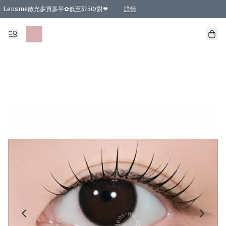
Lensme散光多買多平✿低至$150/對❤
詳情
台灣Karacon⁩✧日拋 特價清貨❁⃘
日本韓國多款日/月拋現貨☼ 特價❤︎數量有限 售完即止
🇰🇷韓國多款月拋現貨 特價兩對$99✿數量有限 售完即止♫
精選商品，任選買2件或以上9 折；買4件或以上85 折；買6件或以上8 折
精選商品，任選買2件HKD 140.00；買4件HKD 260.00
精選商品，任選買2件HKD 190.00；買4件HKD 360.00
精選商品，任選買2件HKD 110.00；買4件HKD 180.00
精選商品，任選買2件HKD 170.00；買4件HKD 320.00
精選商品，任選買2件或以上減HKD 148.00
精選商品，任選買2件或以上減HKD 148.00
精選商品，任選買2件或以上95 折；買4件或以上9 折；買6件或以上85 折；買8件
精選商品，任選買12件或以上87 折
精選商品，任選買2件或以上減HKD 16.00；買4件或以上減HKD 32.00；買6件或以
精選商品，任選買2件或以上95 折；買4件或以上9 折；買8件或以上85 折；買12件
購物滿 HKD 800.00即享免運費優惠！（適用於 特定的送貨方式 )
詳情
詳情
詳情
詳情
詳情
詳情
詳情
詳情
詳情
詳情
詳情