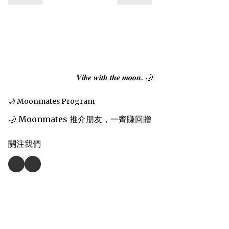
𝑽𝒊𝒃𝒆 𝒘𝒊𝒕𝒉 𝒕𝒉𝒆 𝒎𝒐𝒐𝒏. 🌙
🌙 Moonmates Program
🌙 Moonmates 推介朋友，一齊賺回贈
關注我們