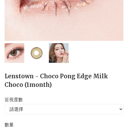
Lenstown - Choco Pong Edge Milk
Choco (1month)
近視度數
數量