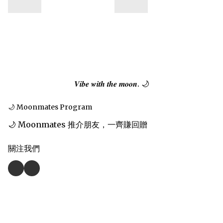
𝑽𝒊𝒃𝒆 𝒘𝒊𝒕𝒉 𝒕𝒉𝒆 𝒎𝒐𝒐𝒏. 🌙
🌙 Moonmates Program
🌙 Moonmates 推介朋友，一齊賺回贈
關注我們