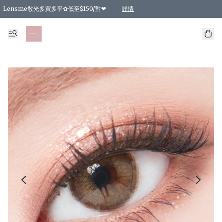
Lensme散光多買多平✿低至$150/對❤
詳情
台灣Karacon⁩✧日拋 特價清貨❁⃘
日本韓國多款日/月拋現貨☼ 特價❤︎數量有限 售完即止
🇰🇷韓國多款月拋現貨 特價兩對$99✿數量有限 售完即止♫
精選商品，任選買2件或以上9 折；買4件或以上85 折；買6件或以上8 折
精選商品，任選買2件HKD 140.00；買4件HKD 260.00
精選商品，任選買2件HKD 190.00；買4件HKD 360.00
精選商品，任選買2件HKD 110.00；買4件HKD 180.00
精選商品，任選買2件HKD 170.00；買4件HKD 320.00
精選商品，任選買2件或以上減HKD 148.00
精選商品，任選買2件或以上減HKD 148.00
精選商品，任選買2件或以上95 折；買4件或以上9 折；買6件或以上85 折；買8件
精選商品，任選買12件或以上87 折
精選商品，任選買2件或以上減HKD 16.00；買4件或以上減HKD 32.00；買6件或以
精選商品，任選買2件或以上95 折；買4件或以上9 折；買8件或以上85 折；買12件
購物滿 HKD 800.00即享免運費優惠！（適用於 特定的送貨方式 )
詳情
詳情
詳情
詳情
詳情
詳情
詳情
詳情
詳情
詳情
詳情