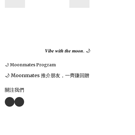
𝑽𝒊𝒃𝒆 𝒘𝒊𝒕𝒉 𝒕𝒉𝒆 𝒎𝒐𝒐𝒏. 🌙
🌙 Moonmates Program
🌙 Moonmates 推介朋友，一齊賺回贈
關注我們