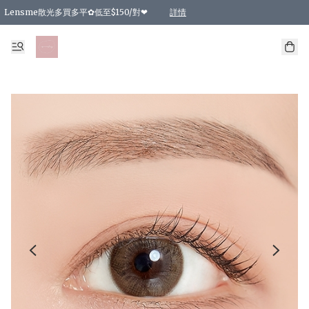
Lensme散光多買多平✿低至$150/對❤
詳情
台灣Karacon⁩✧日拋 特價清貨❁⃘
日本韓國多款日/月拋現貨☼ 特價❤︎數量有限 售完即止
🇰🇷韓國多款月拋現貨 特價兩對$99✿數量有限 售完即止♫
精選商品，任選買2件或以上9 折；買4件或以上85 折；買6件或以上8 折
精選商品，任選買2件HKD 140.00；買4件HKD 260.00
精選商品，任選買2件HKD 190.00；買4件HKD 360.00
精選商品，任選買2件HKD 110.00；買4件HKD 180.00
精選商品，任選買2件HKD 170.00；買4件HKD 320.00
精選商品，任選買2件或以上減HKD 148.00
精選商品，任選買2件或以上減HKD 148.00
精選商品，任選買2件或以上95 折；買4件或以上9 折；買6件或以上85 折；買8件
精選商品，任選買12件或以上87 折
精選商品，任選買2件或以上減HKD 16.00；買4件或以上減HKD 32.00；買6件或以
精選商品，任選買2件或以上95 折；買4件或以上9 折；買8件或以上85 折；買12件
購物滿 HKD 800.00即享免運費優惠！（適用於 特定的送貨方式 )
詳情
詳情
詳情
詳情
詳情
詳情
詳情
詳情
詳情
詳情
詳情