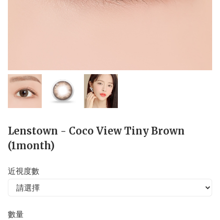
Lenstown - Coco View Tiny Brown
(1month)
近視度數
數量