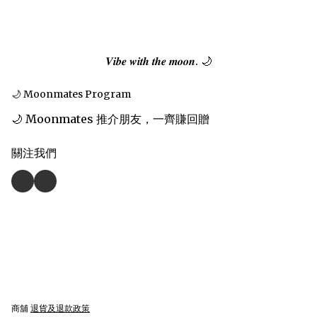
𝑽𝒊𝒃𝒆 𝒘𝒊𝒕𝒉 𝒕𝒉𝒆 𝒎𝒐𝒐𝒏. 🌙
🌙 Moonmates Program
🌙 Moonmates 推介朋友，一齊賺回贈
關注我們
商舖
退貨及退款政策