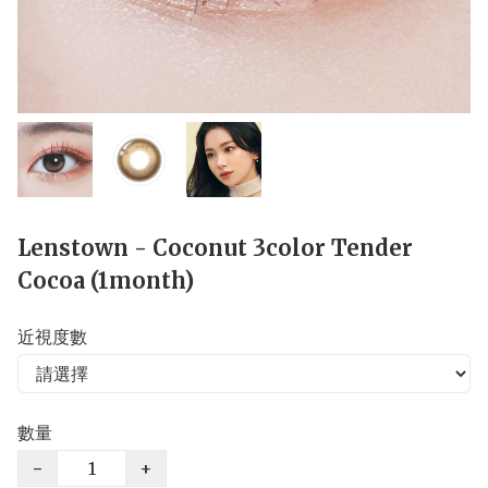
Lenstown - Coconut 3color Tender
Cocoa (1month)
近視度數
數量
−
+