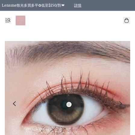
Lensme散光多買多平✿低至$150/對❤
詳情
台灣Karacon⁩✧日拋 特價清貨❁⃘
日本韓國多款日/月拋現貨☼ 特價❤︎數量有限 售完即止
🇰🇷韓國多款月拋現貨 特價兩對$99✿數量有限 售完即止♫
精選商品，任選買2件或以上9 折；買4件或以上85 折；買6件或以上8 折
精選商品，任選買2件HKD 140.00；買4件HKD 260.00
精選商品，任選買2件HKD 190.00；買4件HKD 360.00
精選商品，任選買2件HKD 110.00；買4件HKD 180.00
精選商品，任選買2件HKD 170.00；買4件HKD 320.00
精選商品，任選買2件或以上減HKD 148.00
精選商品，任選買2件或以上減HKD 148.00
精選商品，任選買2件或以上95 折；買4件或以上9 折；買6件或以上85 折；買8件
精選商品，任選買12件或以上87 折
精選商品，任選買2件或以上減HKD 16.00；買4件或以上減HKD 32.00；買6件或以
精選商品，任選買2件或以上95 折；買4件或以上9 折；買8件或以上85 折；買12件
購物滿 HKD 800.00即享免運費優惠！（適用於 特定的送貨方式 )
詳情
詳情
詳情
詳情
詳情
詳情
詳情
詳情
詳情
詳情
詳情