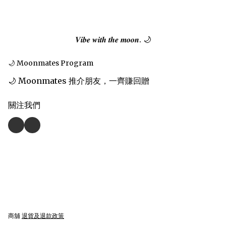
𝑽𝒊𝒃𝒆 𝒘𝒊𝒕𝒉 𝒕𝒉𝒆 𝒎𝒐𝒐𝒏. 🌙
🌙 Moonmates Program
🌙 Moonmates 推介朋友，一齊賺回贈
關注我們
商舖
退貨及退款政策