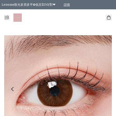
Lensme散光多買多平✿低至$150/對❤
詳情
台灣Karacon⁩✧日拋 特價清貨❁⃘
日本韓國多款日/月拋現貨☼ 特價❤︎數量有限 售完即止
🇰🇷韓國多款月拋現貨 特價兩對$99✿數量有限 售完即止♫
精選商品，任選買2件或以上9 折；買4件或以上85 折；買6件或以上8 折
精選商品，任選買2件HKD 140.00；買4件HKD 260.00
精選商品，任選買2件HKD 190.00；買4件HKD 360.00
精選商品，任選買2件HKD 110.00；買4件HKD 180.00
精選商品，任選買2件HKD 170.00；買4件HKD 320.00
精選商品，任選買2件或以上減HKD 148.00
精選商品，任選買2件或以上減HKD 148.00
精選商品，任選買2件或以上95 折；買4件或以上9 折；買6件或以上85 折；買8件
精選商品，任選買12件或以上87 折
精選商品，任選買2件或以上減HKD 16.00；買4件或以上減HKD 32.00；買6件或以
精選商品，任選買2件或以上95 折；買4件或以上9 折；買8件或以上85 折；買12件
購物滿 HKD 800.00即享免運費優惠！（適用於 特定的送貨方式 )
詳情
詳情
詳情
詳情
詳情
詳情
詳情
詳情
詳情
詳情
詳情