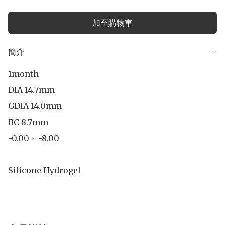
加至購物車
簡介
−
1month

DIA 14.7mm

GDIA 14.0mm 

BC 8.7mm

-0.00 ~ -8.00

Silicone Hydrogel