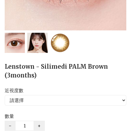
Lenstown - Silimedi PALM Brown
(3months)
近視度數
數量
−
+