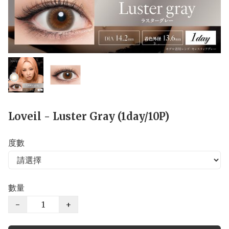
Loveil - Luster Gray (1day/10P)
度數
數量
−
+