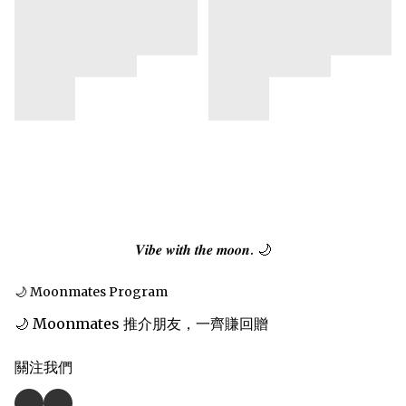
𝑽𝒊𝒃𝒆 𝒘𝒊𝒕𝒉 𝒕𝒉𝒆 𝒎𝒐𝒐𝒏. 🌙
🌙 Moonmates Program
🌙 Moonmates 推介朋友，一齊賺回贈
關注我們