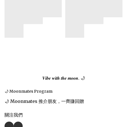
𝑽𝒊𝒃𝒆 𝒘𝒊𝒕𝒉 𝒕𝒉𝒆 𝒎𝒐𝒐𝒏. 🌙
🌙 Moonmates Program
🌙 Moonmates 推介朋友，一齊賺回贈
關注我們