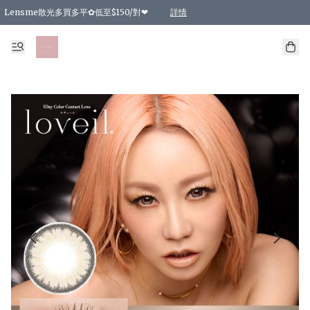
Lensme散光多買多平✿低至$150/對❤
詳情
台灣Karacon⁩✧日拋 特價清貨❁⃘
日本韓國多款日/月拋現貨☼ 特價❤︎數量有限 售完即止
🇰🇷韓國多款月拋現貨 特價兩對$99✿數量有限 售完即止♫
精選商品，任選買2件或以上9 折；買4件或以上85 折；買6件或以上8 折
精選商品，任選買2件HKD 140.00；買4件HKD 260.00
精選商品，任選買2件HKD 190.00；買4件HKD 360.00
精選商品，任選買2件HKD 110.00；買4件HKD 180.00
精選商品，任選買2件HKD 170.00；買4件HKD 320.00
精選商品，任選買2件或以上減HKD 148.00
精選商品，任選買2件或以上減HKD 148.00
精選商品，任選買2件或以上95 折；買4件或以上9 折；買6件或以上85 折；買8件
精選商品，任選買12件或以上87 折
精選商品，任選買2件或以上減HKD 16.00；買4件或以上減HKD 32.00；買6件或以
精選商品，任選買2件或以上95 折；買4件或以上9 折；買8件或以上85 折；買12件
購物滿 HKD 800.00即享免運費優惠！（適用於 特定的送貨方式 )
詳情
詳情
詳情
詳情
詳情
詳情
詳情
詳情
詳情
詳情
詳情