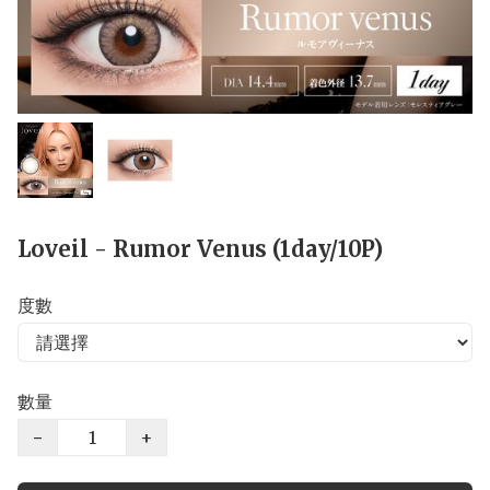
Loveil - Rumor Venus (1day/10P)
度數
數量
−
+