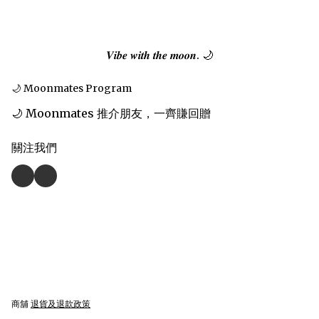
𝑽𝒊𝒃𝒆 𝒘𝒊𝒕𝒉 𝒕𝒉𝒆 𝒎𝒐𝒐𝒏. 🌙
🌙 Moonmates Program
🌙 Moonmates 推介朋友，一齊賺回贈
關注我們
商舖
退貨及退款政策