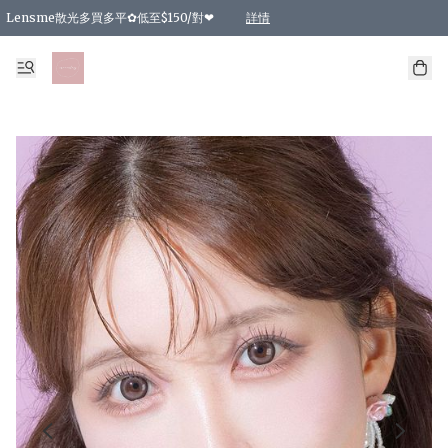
Lensme散光多買多平✿低至$150/對❤
詳情
台灣Karacon⁩✧日拋 特價清貨❁⃘
日本韓國多款日/月拋現貨☼ 特價❤︎數量有限 售完即止
🇰🇷韓國多款月拋現貨 特價兩對$99✿數量有限 售完即止♫
精選商品，任選買2件或以上9 折；買4件或以上85 折；買6件或以上8 折
精選商品，任選買2件HKD 140.00；買4件HKD 260.00
精選商品，任選買2件HKD 190.00；買4件HKD 360.00
精選商品，任選買2件HKD 110.00；買4件HKD 180.00
精選商品，任選買2件HKD 170.00；買4件HKD 320.00
精選商品，任選買2件或以上減HKD 148.00
精選商品，任選買2件或以上減HKD 148.00
精選商品，任選買2件或以上95 折；買4件或以上9 折；買6件或以上85 折；買8件
精選商品，任選買12件或以上87 折
精選商品，任選買2件或以上減HKD 16.00；買4件或以上減HKD 32.00；買6件或以
精選商品，任選買2件或以上95 折；買4件或以上9 折；買8件或以上85 折；買12件
購物滿 HKD 800.00即享免運費優惠！（適用於 特定的送貨方式 )
詳情
詳情
詳情
詳情
詳情
詳情
詳情
詳情
詳情
詳情
詳情