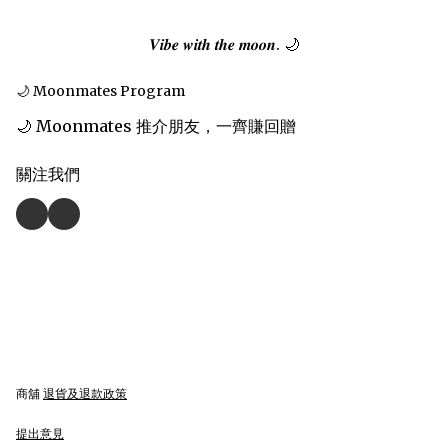
𝑽𝒊𝒃𝒆 𝒘𝒊𝒕𝒉 𝒕𝒉𝒆 𝒎𝒐𝒐𝒏. 🌙
🌙 Moonmates Program
🌙 Moonmates 推介朋友，一齊賺回贈
關注我們
商舖
退貨及退款政策
提出意見