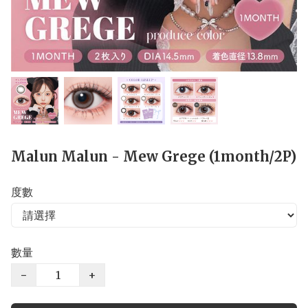
Malun Malun - Mew Grege (1month/2P)
度數
數量
−
+