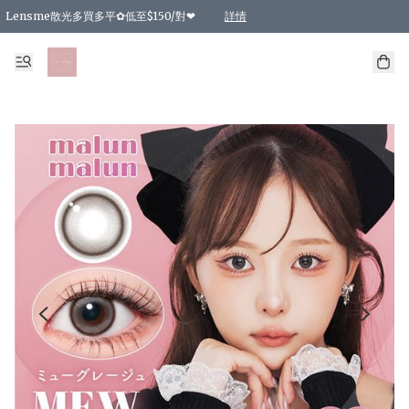
Lensme散光多買多平✿低至$150/對❤
詳情
台灣Karacon⁩✧日拋 特價清貨❁⃘
日本韓國多款日/月拋現貨☼ 特價❤︎數量有限 售完即止
🇰🇷韓國多款月拋現貨 特價兩對$99✿數量有限 售完即止♫
精選商品，任選買2件或以上9 折；買4件或以上85 折；買6件或以上8 折
精選商品，任選買2件HKD 140.00；買4件HKD 260.00
精選商品，任選買2件HKD 190.00；買4件HKD 360.00
精選商品，任選買2件HKD 110.00；買4件HKD 180.00
精選商品，任選買2件HKD 170.00；買4件HKD 320.00
精選商品，任選買2件或以上減HKD 148.00
精選商品，任選買2件或以上減HKD 148.00
精選商品，任選買2件或以上95 折；買4件或以上9 折；買6件或以上85 折；買8件
精選商品，任選買12件或以上87 折
精選商品，任選買2件或以上減HKD 16.00；買4件或以上減HKD 32.00；買6件或以
精選商品，任選買2件或以上95 折；買4件或以上9 折；買8件或以上85 折；買12件
購物滿 HKD 800.00即享免運費優惠！（適用於 特定的送貨方式 )
詳情
詳情
詳情
詳情
詳情
詳情
詳情
詳情
詳情
詳情
詳情