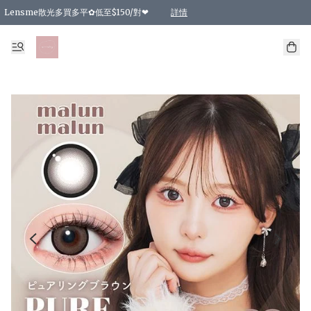
Lensme散光多買多平✿低至$150/對❤
詳情
台灣Karacon⁩✧日拋 特價清貨❁⃘
日本韓國多款日/月拋現貨☼ 特價❤︎數量有限 售完即止
🇰🇷韓國多款月拋現貨 特價兩對$99✿數量有限 售完即止♫
精選商品，任選買2件或以上9 折；買4件或以上85 折；買6件或以上8 折
精選商品，任選買2件HKD 140.00；買4件HKD 260.00
精選商品，任選買2件HKD 190.00；買4件HKD 360.00
精選商品，任選買2件HKD 110.00；買4件HKD 180.00
精選商品，任選買2件HKD 170.00；買4件HKD 320.00
精選商品，任選買2件或以上減HKD 148.00
精選商品，任選買2件或以上減HKD 148.00
精選商品，任選買2件或以上95 折；買4件或以上9 折；買6件或以上85 折；買8件
精選商品，任選買12件或以上87 折
精選商品，任選買2件或以上減HKD 16.00；買4件或以上減HKD 32.00；買6件或以
精選商品，任選買2件或以上95 折；買4件或以上9 折；買8件或以上85 折；買12件
購物滿 HKD 800.00即享免運費優惠！（適用於 特定的送貨方式 )
詳情
詳情
詳情
詳情
詳情
詳情
詳情
詳情
詳情
詳情
詳情