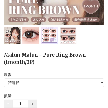
Malun Malun - Pure Ring Brown
(1month/2P)
度數
數量
−
+