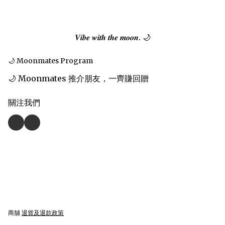
𝑽𝒊𝒃𝒆 𝒘𝒊𝒕𝒉 𝒕𝒉𝒆 𝒎𝒐𝒐𝒏. 🌙
🌙 Moonmates Program
🌙 Moonmates 推介朋友，一齊賺回贈
關注我們
商舖
退貨及退款政策