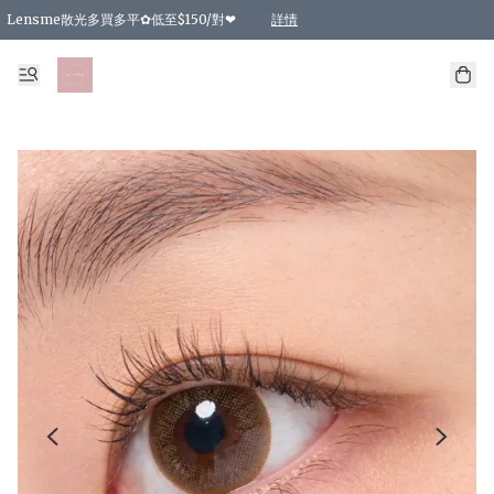
Lensme散光多買多平✿低至$150/對❤
詳情
台灣Karacon⁩✧日拋 特價清貨❁⃘
日本韓國多款日/月拋現貨☼ 特價❤︎數量有限 售完即止
🇰🇷韓國多款月拋現貨 特價兩對$99✿數量有限 售完即止♫
精選商品，任選買2件或以上9 折；買4件或以上85 折；買6件或以上8 折
精選商品，任選買2件HKD 140.00；買4件HKD 260.00
精選商品，任選買2件HKD 190.00；買4件HKD 360.00
精選商品，任選買2件HKD 110.00；買4件HKD 180.00
精選商品，任選買2件HKD 170.00；買4件HKD 320.00
精選商品，任選買2件或以上減HKD 148.00
精選商品，任選買2件或以上減HKD 148.00
精選商品，任選買2件或以上95 折；買4件或以上9 折；買6件或以上85 折；買8件
精選商品，任選買12件或以上87 折
精選商品，任選買2件或以上減HKD 16.00；買4件或以上減HKD 32.00；買6件或以
精選商品，任選買2件或以上95 折；買4件或以上9 折；買8件或以上85 折；買12件
購物滿 HKD 800.00即享免運費優惠！（適用於 特定的送貨方式 )
詳情
詳情
詳情
詳情
詳情
詳情
詳情
詳情
詳情
詳情
詳情