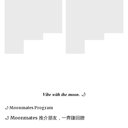
𝑽𝒊𝒃𝒆 𝒘𝒊𝒕𝒉 𝒕𝒉𝒆 𝒎𝒐𝒐𝒏. 🌙
🌙 Moonmates Program
🌙 Moonmates 推介朋友，一齊賺回贈