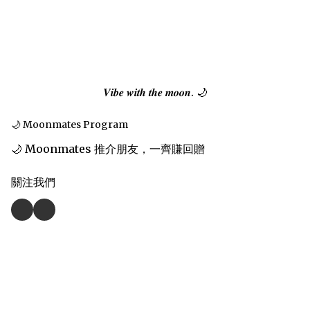
𝑽𝒊𝒃𝒆 𝒘𝒊𝒕𝒉 𝒕𝒉𝒆 𝒎𝒐𝒐𝒏. 🌙
🌙 Moonmates Program
🌙 Moonmates 推介朋友，一齊賺回贈
關注我們