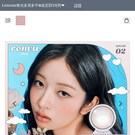
Lensme散光多買多平✿低至$150/對❤
詳情
台灣Karacon⁩✧日拋 特價清貨❁⃘
日本韓國多款日/月拋現貨☼ 特價❤︎數量有限 售完即止
🇰🇷韓國多款月拋現貨 特價兩對$99✿數量有限 售完即止♫
精選商品，任選買2件或以上9 折；買4件或以上85 折；買6件或以上8 折
精選商品，任選買2件HKD 140.00；買4件HKD 260.00
精選商品，任選買2件HKD 190.00；買4件HKD 360.00
精選商品，任選買2件HKD 110.00；買4件HKD 180.00
精選商品，任選買2件HKD 170.00；買4件HKD 320.00
精選商品，任選買2件或以上減HKD 148.00
精選商品，任選買2件或以上減HKD 148.00
精選商品，任選買2件或以上95 折；買4件或以上9 折；買6件或以上85 折；買8件
精選商品，任選買12件或以上87 折
精選商品，任選買2件或以上減HKD 16.00；買4件或以上減HKD 32.00；買6件或以
精選商品，任選買2件或以上95 折；買4件或以上9 折；買8件或以上85 折；買12件
購物滿 HKD 800.00即享免運費優惠！（適用於 特定的送貨方式 )
詳情
詳情
詳情
詳情
詳情
詳情
詳情
詳情
詳情
詳情
詳情