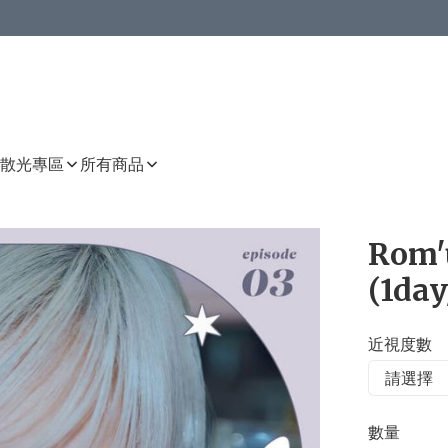
或以上8 折
上減HKD 48.00；買8件或以上減HKD 64.00；買10件或以上減HKD 80.00
或以上8 折
詳情
詳情
散光專區
所有商品
Rom'
(1day
近視度數
數量