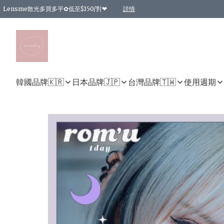
Lensme散光多買多平✿低至$150/對❤
詳情
台灣Karacon⁩✧日拋 特價清貨❁⃘
日本韓國多款日/月拋現貨☼ 特價❤︎數量有限 售完即止
🇰🇷韓國多款月拋現貨 特價兩對$99✿數量有限 售完即止♫
精選商品，任選買2件或以上9 折；買4件或以上85 折；買6件或以上8 折
精選商品，任選買2件HKD 140.00；買4件HKD 260.00
精選商品，任選買2件HKD 190.00；買4件HKD 360.00
精選商品，任選買2件HKD 110.00；買4件HKD 180.00
精選商品，任選買2件HKD 170.00；買4件HKD 320.00
精選商品，任選買2件或以上減HKD 148.00
精選商品，任選買2件或以上減HKD 148.00
精選商品，任選買2件或以上95 折；買4件或以上9 折；買6件或以上85 折；買8件
精選商品，任選買12件或以上87 折
精選商品，任選買2件或以上減HKD 16.00；買4件或以上減HKD 32.00；買6件或以
精選商品，任選買2件或以上95 折；買4件或以上9 折；買8件或以上85 折；買12件
購物滿 HKD 800.00即享免運費優惠！（適用於 特定的送貨方式 )
詳情
詳情
詳情
詳情
詳情
詳情
詳情
詳情
詳情
詳情
詳情
韓國品牌🇰🇷
日本品牌🇯🇵
台灣品牌🇹🇼
使用週期