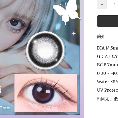
−
簡介
DIA 14.5m
GDIA 13.7
BC 8.7mm

0.00 ~ -10.
Water 38.
UV Protec
軸固定、低