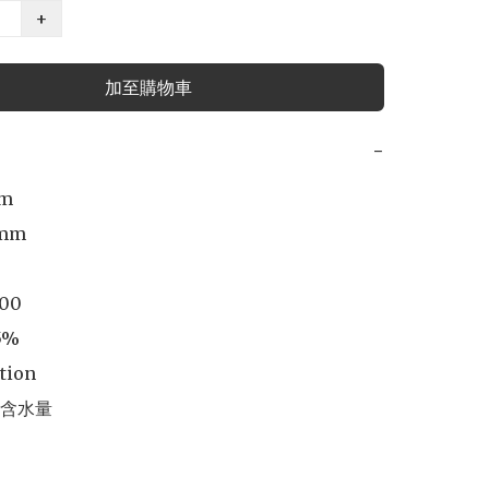
+
加至購物車
−
m

mm

00

5%

tion

含水量