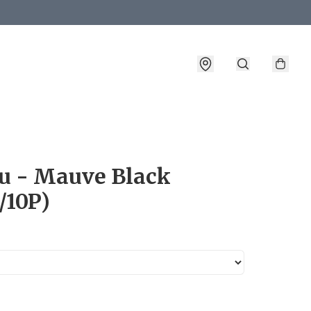
詳情
u - Mauve Black
/10P)