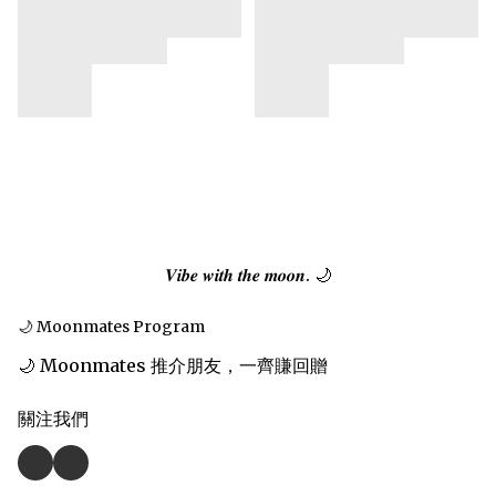
𝑽𝒊𝒃𝒆 𝒘𝒊𝒕𝒉 𝒕𝒉𝒆 𝒎𝒐𝒐𝒏. 🌙
🌙 Moonmates Program
🌙 Moonmates 推介朋友，一齊賺回贈
關注我們