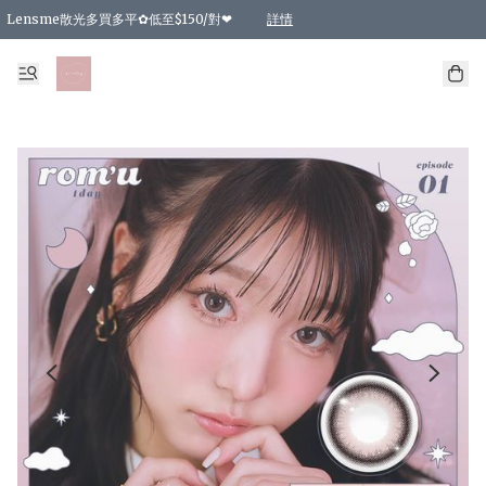
Lensme散光多買多平✿低至$150/對❤
詳情
台灣Karacon⁩✧日拋 特價清貨❁⃘
日本韓國多款日/月拋現貨☼ 特價❤︎數量有限 售完即止
🇰🇷韓國多款月拋現貨 特價兩對$99✿數量有限 售完即止♫
精選商品，任選買2件或以上9 折；買4件或以上85 折；買6件或以上8 折
精選商品，任選買2件HKD 140.00；買4件HKD 260.00
精選商品，任選買2件HKD 190.00；買4件HKD 360.00
精選商品，任選買2件HKD 110.00；買4件HKD 180.00
精選商品，任選買2件HKD 170.00；買4件HKD 320.00
精選商品，任選買2件或以上減HKD 148.00
精選商品，任選買2件或以上減HKD 148.00
精選商品，任選買2件或以上95 折；買4件或以上9 折；買6件或以上85 折；買8件
精選商品，任選買12件或以上87 折
精選商品，任選買2件或以上減HKD 16.00；買4件或以上減HKD 32.00；買6件或以
精選商品，任選買2件或以上95 折；買4件或以上9 折；買8件或以上85 折；買12件
購物滿 HKD 800.00即享免運費優惠！（適用於 特定的送貨方式 )
詳情
詳情
詳情
詳情
詳情
詳情
詳情
詳情
詳情
詳情
詳情