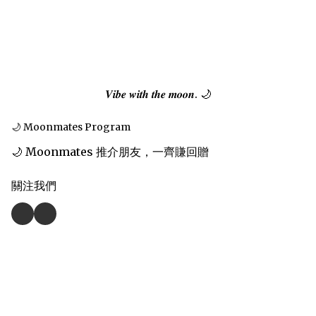
𝑽𝒊𝒃𝒆 𝒘𝒊𝒕𝒉 𝒕𝒉𝒆 𝒎𝒐𝒐𝒏. 🌙
🌙 Moonmates Program
🌙 Moonmates 推介朋友，一齊賺回贈
關注我們