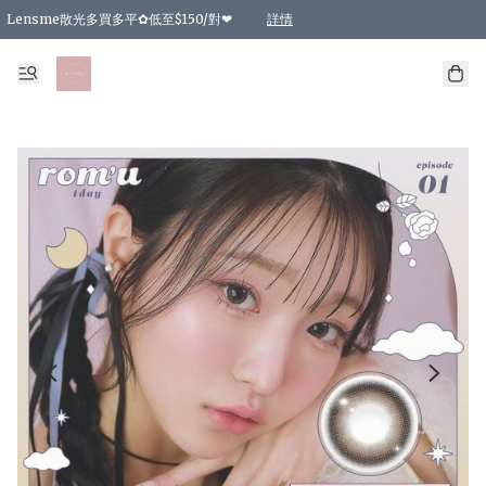
Lensme散光多買多平✿低至$150/對❤
詳情
台灣Karacon⁩✧日拋 特價清貨❁⃘
日本韓國多款日/月拋現貨☼ 特價❤︎數量有限 售完即止
🇰🇷韓國多款月拋現貨 特價兩對$99✿數量有限 售完即止♫
精選商品，任選買2件或以上9 折；買4件或以上85 折；買6件或以上8 折
精選商品，任選買2件HKD 140.00；買4件HKD 260.00
精選商品，任選買2件HKD 190.00；買4件HKD 360.00
精選商品，任選買2件HKD 110.00；買4件HKD 180.00
精選商品，任選買2件HKD 170.00；買4件HKD 320.00
精選商品，任選買2件或以上減HKD 148.00
精選商品，任選買2件或以上減HKD 148.00
精選商品，任選買2件或以上95 折；買4件或以上9 折；買6件或以上85 折；買8件
精選商品，任選買12件或以上87 折
精選商品，任選買2件或以上減HKD 16.00；買4件或以上減HKD 32.00；買6件或以
精選商品，任選買2件或以上95 折；買4件或以上9 折；買8件或以上85 折；買12件
購物滿 HKD 800.00即享免運費優惠！（適用於 特定的送貨方式 )
詳情
詳情
詳情
詳情
詳情
詳情
詳情
詳情
詳情
詳情
詳情