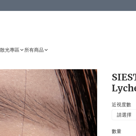
或以上8 折
上減HKD 48.00；買8件或以上減HKD 64.00；買10件或以上減HKD 80.00
或以上8 折
詳情
詳情
散光專區
所有商品
SIEST
Lych
近視度數
數量