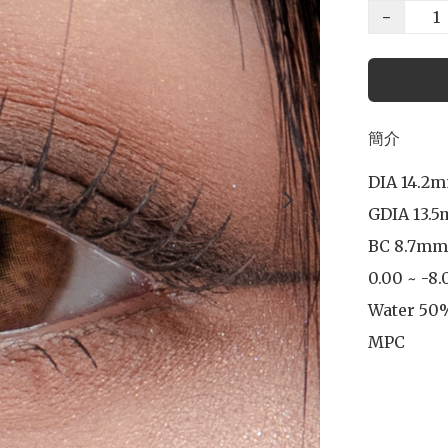
−
簡介
DIA 14.2m
GDIA 13.5
BC 8.7mm

0.00 ~ -8.
Water 50%
MPC