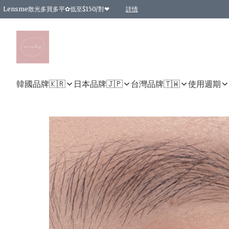
Lensme散光多買多平✿低至$150/對❤
詳情
台灣Karacon⁩✧日拋 特價清貨❁⃘
日本韓國多款日/月拋現貨☼ 特價❤︎數量有限 售完即止
🇰🇷韓國多款月拋現貨 特價兩對$99✿數量有限 售完即止♫
精選商品，任選買2件或以上9 折；買4件或以上85 折；買6件或以上8 折
精選商品，任選買2件HKD 140.00；買4件HKD 260.00
精選商品，任選買2件HKD 190.00；買4件HKD 360.00
精選商品，任選買2件HKD 110.00；買4件HKD 180.00
精選商品，任選買2件HKD 170.00；買4件HKD 320.00
精選商品，任選買2件或以上減HKD 148.00
精選商品，任選買2件或以上減HKD 148.00
精選商品，任選買2件或以上95 折；買4件或以上9 折；買6件或以上85 折；買8件
精選商品，任選買12件或以上87 折
精選商品，任選買2件或以上減HKD 16.00；買4件或以上減HKD 32.00；買6件或以
精選商品，任選買2件或以上95 折；買4件或以上9 折；買8件或以上85 折；買12件
購物滿 HKD 800.00即享免運費優惠！（適用於 特定的送貨方式 )
詳情
詳情
詳情
詳情
詳情
詳情
詳情
詳情
詳情
詳情
詳情
韓國品牌🇰🇷
日本品牌🇯🇵
台灣品牌🇹🇼
使用週期