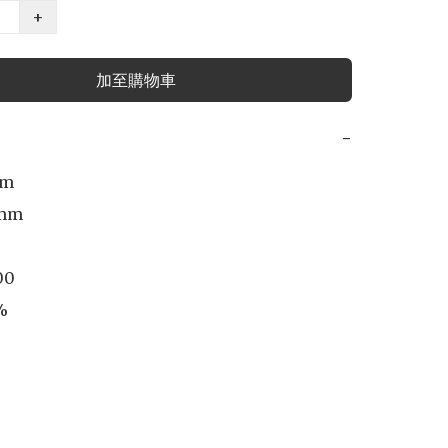
+
加至購物車
−
m

mm

00


