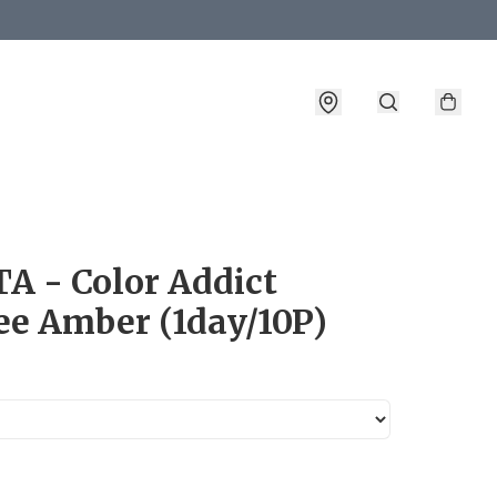
詳情
A - Color Addict
ee Amber (1day/10P)