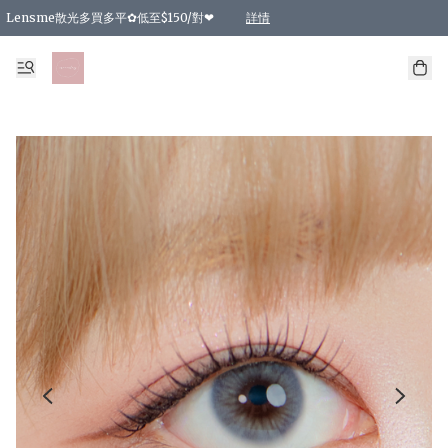
Lensme散光多買多平✿低至$150/對❤
詳情
台灣Karacon⁩✧日拋 特價清貨❁⃘
日本韓國多款日/月拋現貨☼ 特價❤︎數量有限 售完即止
🇰🇷韓國多款月拋現貨 特價兩對$99✿數量有限 售完即止♫
精選商品，任選買2件或以上9 折；買4件或以上85 折；買6件或以上8 折
精選商品，任選買2件HKD 140.00；買4件HKD 260.00
精選商品，任選買2件HKD 190.00；買4件HKD 360.00
精選商品，任選買2件HKD 110.00；買4件HKD 180.00
精選商品，任選買2件HKD 170.00；買4件HKD 320.00
精選商品，任選買2件或以上減HKD 148.00
精選商品，任選買2件或以上減HKD 148.00
精選商品，任選買2件或以上95 折；買4件或以上9 折；買6件或以上85 折；買8件
精選商品，任選買12件或以上87 折
精選商品，任選買2件或以上減HKD 16.00；買4件或以上減HKD 32.00；買6件或以
精選商品，任選買2件或以上95 折；買4件或以上9 折；買8件或以上85 折；買12件
購物滿 HKD 800.00即享免運費優惠！（適用於 特定的送貨方式 )
詳情
詳情
詳情
詳情
詳情
詳情
詳情
詳情
詳情
詳情
詳情