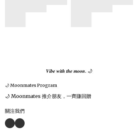
𝑽𝒊𝒃𝒆 𝒘𝒊𝒕𝒉 𝒕𝒉𝒆 𝒎𝒐𝒐𝒏. 🌙
🌙 Moonmates Program
🌙 Moonmates 推介朋友，一齊賺回贈
關注我們