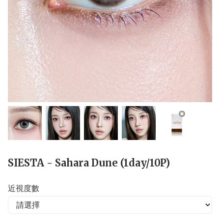
SIESTA - Sahara Dune (1day/10P)
近視度數