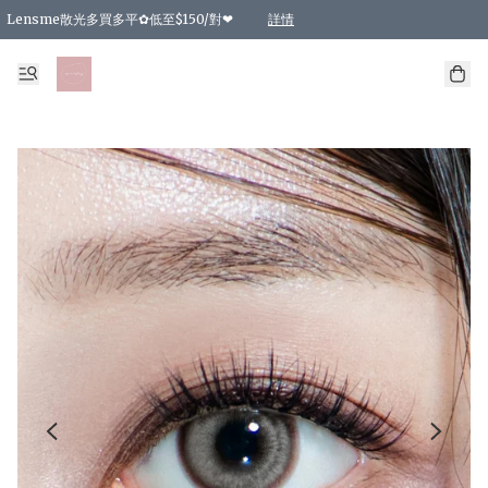
Lensme散光多買多平✿低至$150/對❤
詳情
台灣Karacon⁩✧日拋 特價清貨❁⃘
日本韓國多款日/月拋現貨☼ 特價❤︎數量有限 售完即止
🇰🇷韓國多款月拋現貨 特價兩對$99✿數量有限 售完即止♫
精選商品，任選買2件或以上9 折；買4件或以上85 折；買6件或以上8 折
精選商品，任選買2件HKD 140.00；買4件HKD 260.00
精選商品，任選買2件HKD 190.00；買4件HKD 360.00
精選商品，任選買2件HKD 110.00；買4件HKD 180.00
精選商品，任選買2件HKD 170.00；買4件HKD 320.00
精選商品，任選買2件或以上減HKD 148.00
精選商品，任選買2件或以上減HKD 148.00
精選商品，任選買2件或以上95 折；買4件或以上9 折；買6件或以上85 折；買8件
精選商品，任選買12件或以上87 折
精選商品，任選買2件或以上減HKD 16.00；買4件或以上減HKD 32.00；買6件或以
精選商品，任選買2件或以上95 折；買4件或以上9 折；買8件或以上85 折；買12件
購物滿 HKD 800.00即享免運費優惠！（適用於 特定的送貨方式 )
詳情
詳情
詳情
詳情
詳情
詳情
詳情
詳情
詳情
詳情
詳情