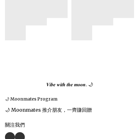
𝑽𝒊𝒃𝒆 𝒘𝒊𝒕𝒉 𝒕𝒉𝒆 𝒎𝒐𝒐𝒏. 🌙
🌙 Moonmates Program
🌙 Moonmates 推介朋友，一齊賺回贈
關注我們