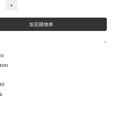
+
加至購物車
−
m

mm

00


