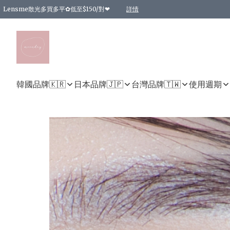
Lensme散光多買多平✿低至$150/對❤
詳情
台灣Karacon⁩✧日拋 特價清貨❁⃘
日本韓國多款日/月拋現貨☼ 特價❤︎數量有限 售完即止
🇰🇷韓國多款月拋現貨 特價兩對$99✿數量有限 售完即止♫
精選商品，任選買2件或以上9 折；買4件或以上85 折；買6件或以上8 折
精選商品，任選買2件HKD 140.00；買4件HKD 260.00
精選商品，任選買2件HKD 190.00；買4件HKD 360.00
精選商品，任選買2件HKD 110.00；買4件HKD 180.00
精選商品，任選買2件HKD 170.00；買4件HKD 320.00
精選商品，任選買2件或以上減HKD 148.00
精選商品，任選買2件或以上減HKD 148.00
精選商品，任選買2件或以上95 折；買4件或以上9 折；買6件或以上85 折；買8件
精選商品，任選買12件或以上87 折
精選商品，任選買2件或以上減HKD 16.00；買4件或以上減HKD 32.00；買6件或以
精選商品，任選買2件或以上95 折；買4件或以上9 折；買8件或以上85 折；買12件
購物滿 HKD 800.00即享免運費優惠！（適用於 特定的送貨方式 )
詳情
詳情
詳情
詳情
詳情
詳情
詳情
詳情
詳情
詳情
詳情
韓國品牌🇰🇷
日本品牌🇯🇵
台灣品牌🇹🇼
使用週期