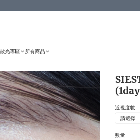
或以上8 折
上減HKD 48.00；買8件或以上減HKD 64.00；買10件或以上減HKD 80.00
或以上8 折
詳情
詳情
散光專區
所有商品
SIES
(1day
近視度數
數量