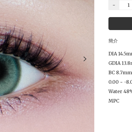
−
簡介
DIA 14.5m
GDIA 13.8
BC 8.7mm

0.00 ~ -8.
Water 48%
MPC