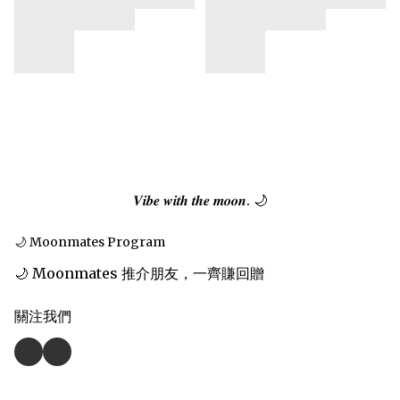
𝑽𝒊𝒃𝒆 𝒘𝒊𝒕𝒉 𝒕𝒉𝒆 𝒎𝒐𝒐𝒏. 🌙
🌙 Moonmates Program
🌙 Moonmates 推介朋友，一齊賺回贈
關注我們