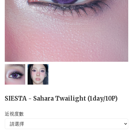
SIESTA - Sahara Twailight (1day/10P)
近視度數