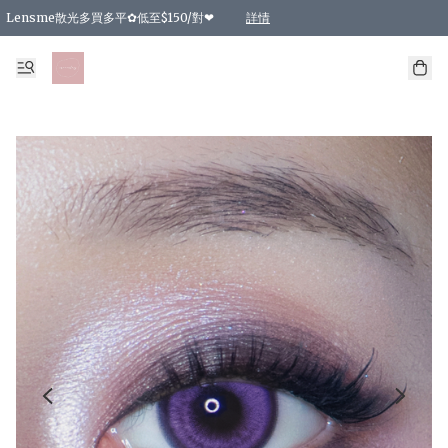
Lensme散光多買多平✿低至$150/對❤
詳情
台灣Karacon⁩✧日拋 特價清貨❁⃘
日本韓國多款日/月拋現貨☼ 特價❤︎數量有限 售完即止
🇰🇷韓國多款月拋現貨 特價兩對$99✿數量有限 售完即止♫
精選商品，任選買2件或以上9 折；買4件或以上85 折；買6件或以上8 折
精選商品，任選買2件HKD 140.00；買4件HKD 260.00
精選商品，任選買2件HKD 190.00；買4件HKD 360.00
精選商品，任選買2件HKD 110.00；買4件HKD 180.00
精選商品，任選買2件HKD 170.00；買4件HKD 320.00
精選商品，任選買2件或以上減HKD 148.00
精選商品，任選買2件或以上減HKD 148.00
精選商品，任選買2件或以上95 折；買4件或以上9 折；買6件或以上85 折；買8件
精選商品，任選買12件或以上87 折
精選商品，任選買2件或以上減HKD 16.00；買4件或以上減HKD 32.00；買6件或以
精選商品，任選買2件或以上95 折；買4件或以上9 折；買8件或以上85 折；買12件
購物滿 HKD 800.00即享免運費優惠！（適用於 特定的送貨方式 )
詳情
詳情
詳情
詳情
詳情
詳情
詳情
詳情
詳情
詳情
詳情