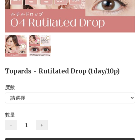
Topards - Rutilated Drop (1day/10p)
度數
數量
−
+