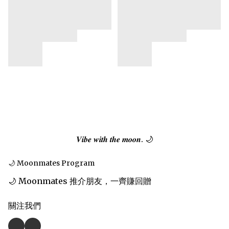
𝑽𝒊𝒃𝒆 𝒘𝒊𝒕𝒉 𝒕𝒉𝒆 𝒎𝒐𝒐𝒏. 🌙
🌙 Moonmates Program
🌙 Moonmates 推介朋友，一齊賺回贈
關注我們