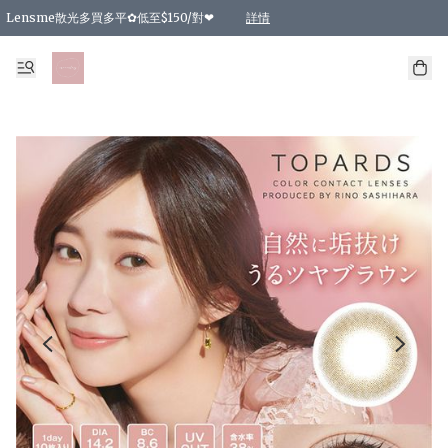
Lensme散光多買多平✿低至$150/對❤
詳情
台灣Karacon⁩✧日拋 特價清貨❁⃘
日本韓國多款日/月拋現貨☼ 特價❤︎數量有限 售完即止
🇰🇷韓國多款月拋現貨 特價兩對$99✿數量有限 售完即止♫
精選商品，任選買2件或以上9 折；買4件或以上85 折；買6件或以上8 折
精選商品，任選買2件HKD 140.00；買4件HKD 260.00
精選商品，任選買2件HKD 190.00；買4件HKD 360.00
精選商品，任選買2件HKD 110.00；買4件HKD 180.00
精選商品，任選買2件HKD 170.00；買4件HKD 320.00
精選商品，任選買2件或以上減HKD 148.00
精選商品，任選買2件或以上減HKD 148.00
精選商品，任選買2件或以上95 折；買4件或以上9 折；買6件或以上85 折；買8件
精選商品，任選買12件或以上87 折
精選商品，任選買2件或以上減HKD 16.00；買4件或以上減HKD 32.00；買6件或以
精選商品，任選買2件或以上95 折；買4件或以上9 折；買8件或以上85 折；買12件
購物滿 HKD 800.00即享免運費優惠！（適用於 特定的送貨方式 )
詳情
詳情
詳情
詳情
詳情
詳情
詳情
詳情
詳情
詳情
詳情