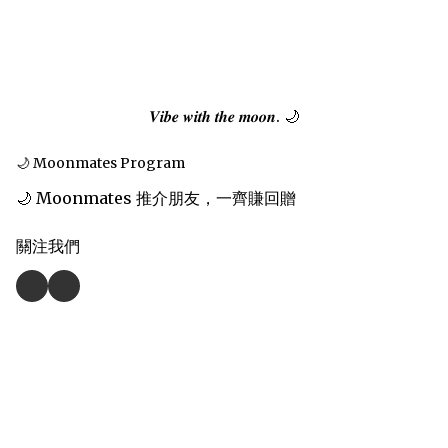
𝑽𝒊𝒃𝒆 𝒘𝒊𝒕𝒉 𝒕𝒉𝒆 𝒎𝒐𝒐𝒏. 🌙
🌙 Moonmates Program
🌙 Moonmates 推介朋友，一齊賺回贈
關注我們