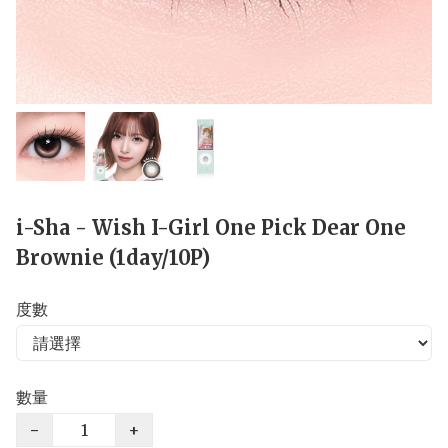
i-Sha - Wish I-Girl One Pick Dear One
Brownie (1day/10P)
度數
數量
−
+