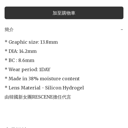
加至購物車
簡介
−
* Graphic size: 13.8mm

* DIA: 14.2mm

* BC : 8.6mm

* Wear period: 1DAY

* Made in 38% moisture content

* Lens Material - Silicon Hydrogel

由韓國新女團RESCENE擔任代言