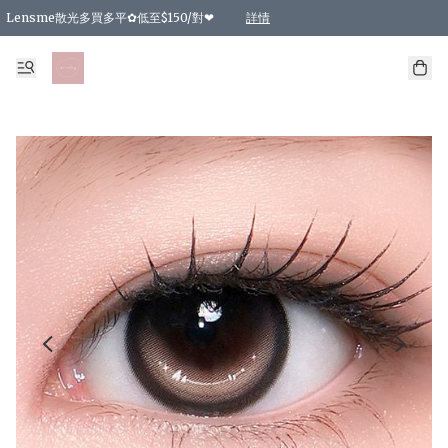
Lensme散光多買多平✿低至$150/對❤
詳情
台灣Karacon⁩✧日拋 特價清貨❁⃘
日本韓國多款日/月拋現貨☼ 特價❤︎數量有限 售完即止
🇰🇷韓國多款月拋現貨 特價兩對$99✿數量有限 售完即止♫
精選商品，任選買2件或以上9 折；買4件或以上85 折；買6件或以上8 折
精選商品，任選買2件HKD 140.00；買4件HKD 260.00
精選商品，任選買2件HKD 190.00；買4件HKD 360.00
精選商品，任選買2件HKD 110.00；買4件HKD 180.00
精選商品，任選買2件HKD 170.00；買4件HKD 320.00
精選商品，任選買2件或以上減HKD 148.00
精選商品，任選買2件或以上減HKD 148.00
精選商品，任選買2件或以上95 折；買4件或以上9 折；買6件或以上85 折；買8件
精選商品，任選買12件或以上87 折
精選商品，任選買2件或以上減HKD 16.00；買4件或以上減HKD 32.00；買6件或以
精選商品，任選買2件或以上95 折；買4件或以上9 折；買8件或以上85 折；買12件
購物滿 HKD 800.00即享免運費優惠！（適用於 特定的送貨方式 )
詳情
詳情
詳情
詳情
詳情
詳情
詳情
詳情
詳情
詳情
詳情