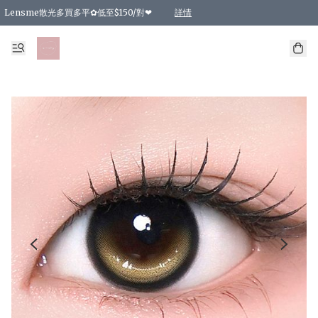
Lensme散光多買多平✿低至$150/對❤
詳情
台灣Karacon⁩✧日拋 特價清貨❁⃘
日本韓國多款日/月拋現貨☼ 特價❤︎數量有限 售完即止
🇰🇷韓國多款月拋現貨 特價兩對$99✿數量有限 售完即止♫
精選商品，任選買2件或以上9 折；買4件或以上85 折；買6件或以上8 折
精選商品，任選買2件HKD 140.00；買4件HKD 260.00
精選商品，任選買2件HKD 190.00；買4件HKD 360.00
精選商品，任選買2件HKD 110.00；買4件HKD 180.00
精選商品，任選買2件HKD 170.00；買4件HKD 320.00
精選商品，任選買2件或以上減HKD 148.00
精選商品，任選買2件或以上減HKD 148.00
精選商品，任選買2件或以上95 折；買4件或以上9 折；買6件或以上85 折；買8件
精選商品，任選買12件或以上87 折
精選商品，任選買2件或以上減HKD 16.00；買4件或以上減HKD 32.00；買6件或以
精選商品，任選買2件或以上95 折；買4件或以上9 折；買8件或以上85 折；買12件
購物滿 HKD 800.00即享免運費優惠！（適用於 特定的送貨方式 )
詳情
詳情
詳情
詳情
詳情
詳情
詳情
詳情
詳情
詳情
詳情