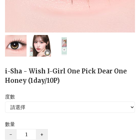
i-Sha - Wish I-Girl One Pick Dear One
Honey (1day/10P)
度數
數量
−
+