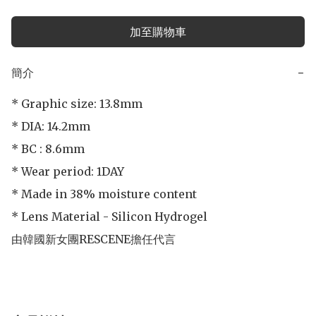
加至購物車
簡介
−
* Graphic size: 13.8mm

* DIA: 14.2mm

* BC : 8.6mm

* Wear period: 1DAY

* Made in 38% moisture content

* Lens Material - Silicon Hydrogel

由韓國新女團RESCENE擔任代言