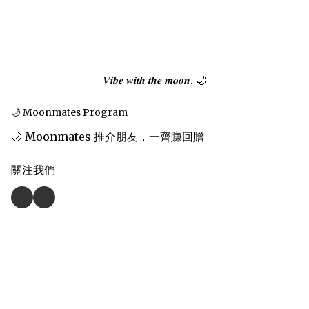
𝑽𝒊𝒃𝒆 𝒘𝒊𝒕𝒉 𝒕𝒉𝒆 𝒎𝒐𝒐𝒏. 🌙
🌙 Moonmates Program
🌙 Moonmates 推介朋友，一齊賺回贈
關注我們