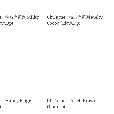
me - 抗藍光系列 Milky
Chu’s me - 抗藍光系列 Melty
ay/10p)
Cocoa (1day/10p)
e - Honey Beige
Chu’s me - Peach Brown
)
(1month)