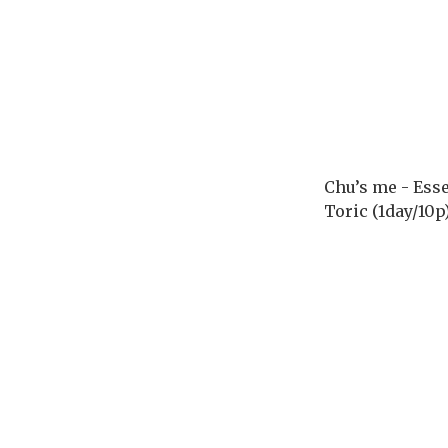
Chu’s me - Ess
Toric (1day/10p