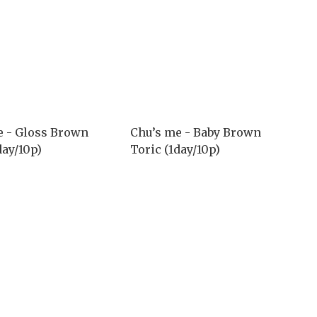
e - Gloss Brown
Chu’s me - Baby Brown
day/10p)
Toric (1day/10p)