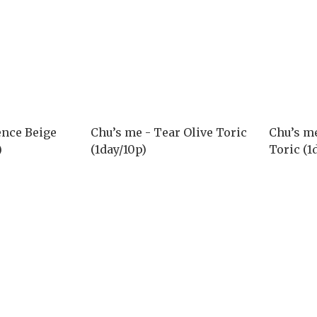
ence Beige
Chu’s me - Tear Olive Toric
Chu’s m
)
(1day/10p)
Toric (1