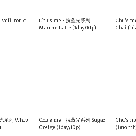
 Veil Toric
Chu’s me - 抗藍光系列
Chu’s 
Marron Latte (1day/10p)
Chai (1d
藍光系列 Whip
Chu’s me - 抗藍光系列 Sugar
Chu’s m
)
Greige (1day/10p)
(1month