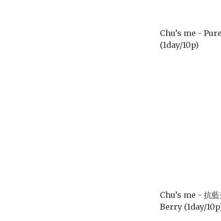
Chu’s me - Pure
(1day/10p)
Chu’s me - 抗
Berry (1day/10p