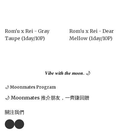
Rom'u x Rei - Gray
Rom'u x Rei - Dear
Taupe (1day/10P)
Mellow (1day/10P)
𝑽𝒊𝒃𝒆 𝒘𝒊𝒕𝒉 𝒕𝒉𝒆 𝒎𝒐𝒐𝒏. 🌙
🌙 Moonmates Program
🌙 Moonmates 推介朋友，一齊賺回贈
關注我們