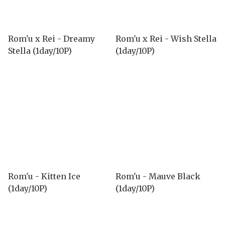
Rom'u x Rei - Dreamy
Rom'u x Rei - Wish Stella
Stella (1day/10P)
(1day/10P)
Rom'u - Kitten Ice
Rom'u - Mauve Black
(1day/10P)
(1day/10P)