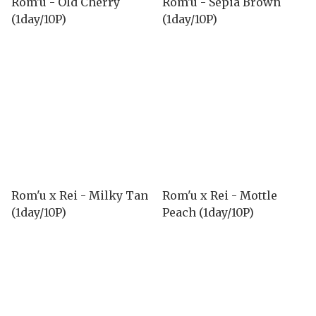
Rom'u - Old Cherry
Rom'u - Sepia Brown
(1day/10P)
(1day/10P)
Rom'u x Rei - Milky Tan
Rom'u x Rei - Mottle
(1day/10P)
Peach (1day/10P)