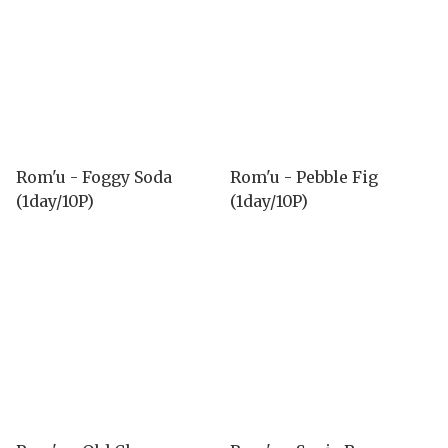
Rom'u - Foggy Soda
Rom'u - Pebble Fig
(1day/10P)
(1day/10P)