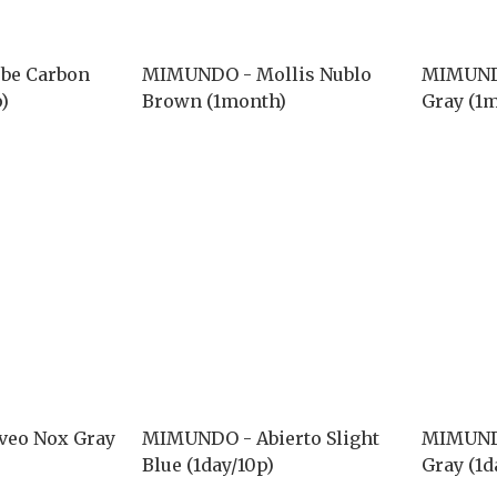
be Carbon
MIMUNDO - Mollis Nublo
MIMUNDO
)
Brown (1month)
Gray (1
eo Nox Gray
MIMUNDO - Abierto Slight
MIMUNDO
Blue (1day/10p)
Gray (1d