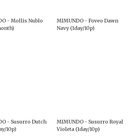
 - Mollis Nublo
MIMUNDO - Foveo Dawn
month)
Navy (1day/10p)
 - Susurro Dutch
MIMUNDO - Susurro Royal
ay/10p)
Violeta (1day/10p)