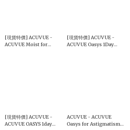
[現貨特價] ACUVUE -
[現貨特價] ACUVUE -
ACUVUE Moist for
ACUVUE Oasys 1Day
Astigmatism 1Day 散光
with HydraLuxe
(1day/30P)
(1day/30P)
[現貨特價] ACUVUE -
ACUVUE - ACUVUE
ACUVUE OASYS 1day
Oasys for Astigmatism