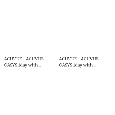
with HydraLuxe 散光
2weeks 散光 (6片)
(1day/90P)
ACUVUE - ACUVUE
ACUVUE - ACUVUE
OASYS 1day with
OASYS 1day with
HydraLuxe 散光
HydraLuxe 散光
(1day/90P)
(1day/30P)