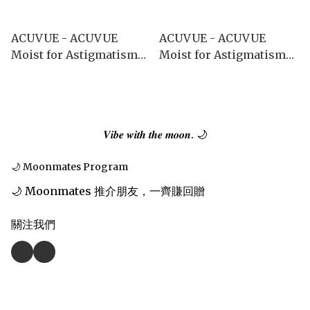
ACUVUE - ACUVUE
ACUVUE - ACUVUE
Moist for Astigmatism
Moist for Astigmatism
1Day 散光 (1day/90P)
1Day 散光 (1day/30P)
𝑽𝒊𝒃𝒆 𝒘𝒊𝒕𝒉 𝒕𝒉𝒆 𝒎𝒐𝒐𝒏. 🌙
🌙 Moonmates Program
🌙 Moonmates 推介朋友，一齊賺回贈
關注我們