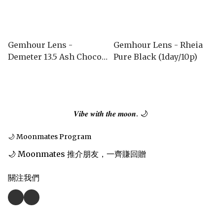
Gemhour Lens -
Gemhour Lens - Rheia
Demeter 13.5 Ash Choco
Pure Black (1day/10p)
(1month)
𝑽𝒊𝒃𝒆 𝒘𝒊𝒕𝒉 𝒕𝒉𝒆 𝒎𝒐𝒐𝒏. 🌙
🌙 Moonmates Program
🌙 Moonmates 推介朋友，一齊賺回贈
關注我們