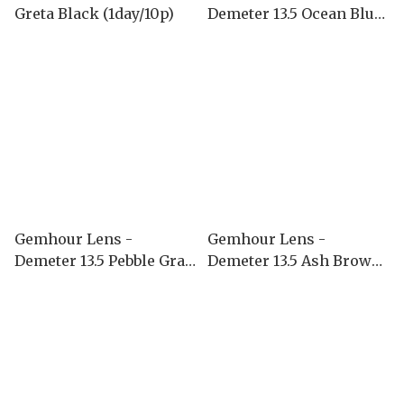
Greta Black (1day/10p)
Demeter 13.5 Ocean Blue
(1month)
Gemhour Lens -
Gemhour Lens -
Demeter 13.5 Pebble Gray
Demeter 13.5 Ash Brown
(1month)
(1month)