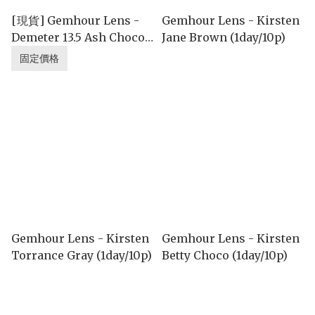
[現貨] Gemhour Lens -
Gemhour Lens - Kirsten
Demeter 13.5 Ash Choco
Jane Brown (1day/10p)
(1month)
固定價格
Gemhour Lens - Kirsten
Gemhour Lens - Kirsten
Torrance Gray (1day/10p)
Betty Choco (1day/10p)