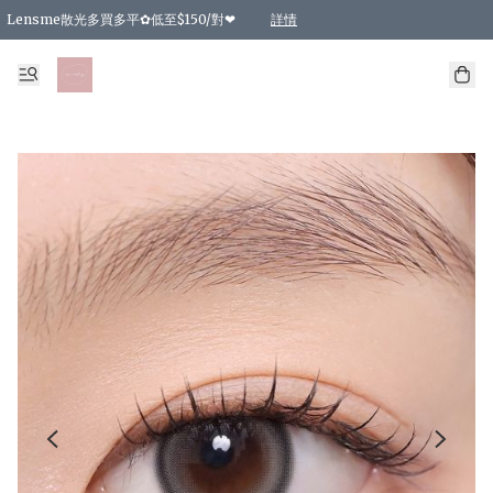
Lensme散光多買多平✿低至$150/對❤
詳情
台灣Karacon⁩✧日拋 特價清貨❁⃘
日本韓國多款日/月拋現貨☼ 特價❤︎數量有限 售完即止
🇰🇷韓國多款月拋現貨 特價兩對$99✿數量有限 售完即止♫
精選商品，任選買2件或以上9 折；買4件或以上85 折；買6件或以上8 折
精選商品，任選買2件HKD 140.00；買4件HKD 260.00
精選商品，任選買2件HKD 190.00；買4件HKD 360.00
精選商品，任選買2件HKD 110.00；買4件HKD 180.00
精選商品，任選買2件HKD 170.00；買4件HKD 320.00
精選商品，任選買2件或以上減HKD 148.00
精選商品，任選買2件或以上減HKD 148.00
精選商品，任選買2件或以上95 折；買4件或以上9 折；買6件或以上85 折；買8件
精選商品，任選買12件或以上87 折
精選商品，任選買2件或以上減HKD 16.00；買4件或以上減HKD 32.00；買6件或以
精選商品，任選買2件或以上95 折；買4件或以上9 折；買8件或以上85 折；買12件
購物滿 HKD 800.00即享免運費優惠！（適用於 特定的送貨方式 )
詳情
詳情
詳情
詳情
詳情
詳情
詳情
詳情
詳情
詳情
詳情