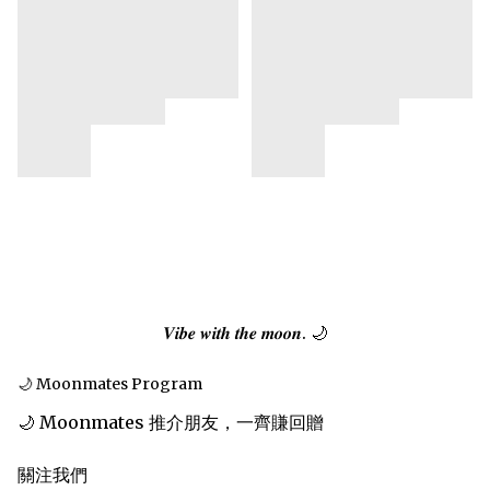
𝑽𝒊𝒃𝒆 𝒘𝒊𝒕𝒉 𝒕𝒉𝒆 𝒎𝒐𝒐𝒏. 🌙
🌙 Moonmates Program
🌙 Moonmates 推介朋友，一齊賺回贈
關注我們