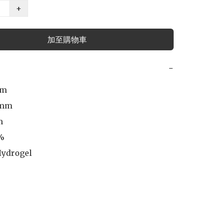
+
加至購物車
−
m

mm

 

%

Hydrogel