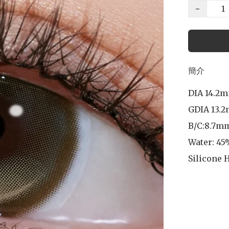
−
簡介
DIA 14.2m
GDIA 13.2
B/C:8.7mm
Water: 45
Silicone 