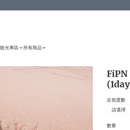
或以上8 折
上減HKD 48.00；買8件或以上減HKD 64.00；買10件或以上減HKD 80.00
或以上8 折
詳情
詳情
散光專區
所有商品
FiPN 
(1day
近視度數
數量