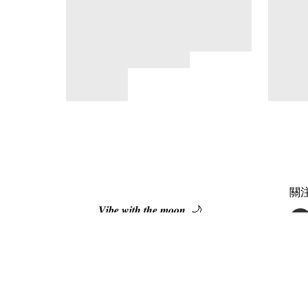
關
𝑽𝒊𝒃𝒆 𝒘𝒊𝒕𝒉 𝒕𝒉𝒆 𝒎𝒐𝒐𝒏. 🌙
🌙 Moonmates Program
🌙 Moonmates 推介朋友，一齊賺回贈