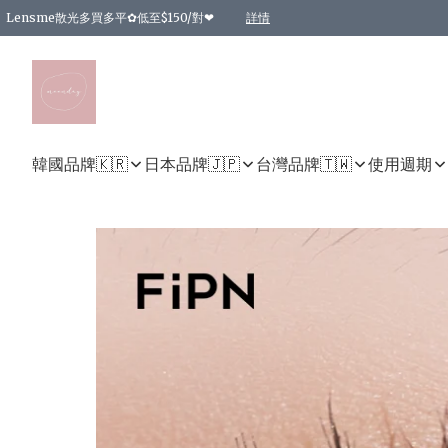
Lensme散光多買多平✿低至$150/對❤
詳情
台灣Karacon⁩✧日拋 特價清貨❁⃘
日本韓國多款日/月拋現貨☼ 特價❤︎數量有限 售完即止
🇰🇷韓國多款月拋現貨 特價兩對$99✿數量有限 售完即止♫
精選商品，任選買2件或以上9 折；買4件或以上85 折；買6件或以上8 折
精選商品，任選買2件HKD 140.00；買4件HKD 260.00
精選商品，任選買2件HKD 190.00；買4件HKD 360.00
精選商品，任選買2件HKD 110.00；買4件HKD 180.00
精選商品，任選買2件HKD 170.00；買4件HKD 320.00
精選商品，任選買2件或以上減HKD 148.00
精選商品，任選買2件或以上減HKD 148.00
精選商品，任選買2件或以上95 折；買4件或以上9 折；買6件或以上85 折；買8件
精選商品，任選買12件或以上87 折
精選商品，任選買2件或以上減HKD 16.00；買4件或以上減HKD 32.00；買6件或以
精選商品，任選買2件或以上95 折；買4件或以上9 折；買8件或以上85 折；買12件
購物滿 HKD 800.00即享免運費優惠！（適用於 特定的送貨方式 )
詳情
詳情
詳情
詳情
詳情
詳情
詳情
詳情
詳情
詳情
詳情
韓國品牌🇰🇷
日本品牌🇯🇵
台灣品牌🇹🇼
使用週期