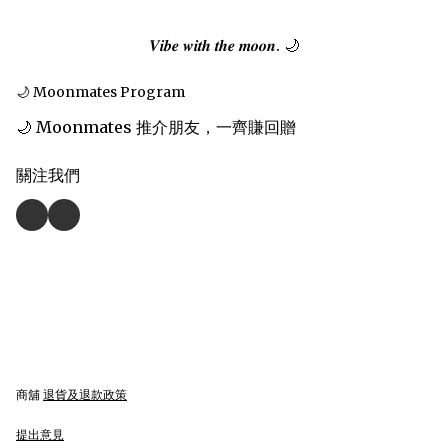
𝑽𝒊𝒃𝒆 𝒘𝒊𝒕𝒉 𝒕𝒉𝒆 𝒎𝒐𝒐𝒏. 🌙
🌙 Moonmates Program
🌙 Moonmates 推介朋友，一齊賺回贈
關注我們
商舖
退貨及退款政策
提出意見