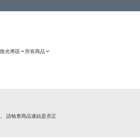
或以上8 折
上減HKD 48.00；買8件或以上減HKD 64.00；買10件或以上減HKD 80.00
或以上8 折
詳情
詳情
散光專區
所有商品
。 請檢查商品連結是否正