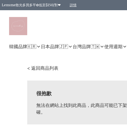
Lensme散光多買多平✿低至$150/對❤
詳情
台灣Karacon⁩✧日拋 特價清貨❁⃘
日本韓國多款日/月拋現貨☼ 特價❤︎數量有限 售完即止
🇰🇷韓國多款月拋現貨 特價兩對$99✿數量有限 售完即止♫
精選商品，任選買2件或以上9 折；買4件或以上85 折；買6件或以上8 折
精選商品，任選買2件HKD 140.00；買4件HKD 260.00
精選商品，任選買2件HKD 190.00；買4件HKD 360.00
精選商品，任選買2件HKD 110.00；買4件HKD 180.00
精選商品，任選買2件HKD 170.00；買4件HKD 320.00
精選商品，任選買2件或以上減HKD 148.00
精選商品，任選買2件或以上減HKD 148.00
精選商品，任選買2件或以上95 折；買4件或以上9 折；買6件或以上85 折；買8件
精選商品，任選買12件或以上87 折
精選商品，任選買2件或以上減HKD 16.00；買4件或以上減HKD 32.00；買6件或以
精選商品，任選買2件或以上95 折；買4件或以上9 折；買8件或以上85 折；買12件
購物滿 HKD 800.00即享免運費優惠！（適用於 特定的送貨方式 )
詳情
詳情
詳情
詳情
詳情
詳情
詳情
詳情
詳情
詳情
詳情
韓國品牌🇰🇷
日本品牌🇯🇵
台灣品牌🇹🇼
使用週期
< 返回商品列表
很抱歉
無法在網站上找到此商品，此商品可能已下架
確。