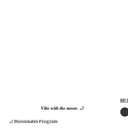
關
𝑽𝒊𝒃𝒆 𝒘𝒊𝒕𝒉 𝒕𝒉𝒆 𝒎𝒐𝒐𝒏. 🌙
🌙 Moonmates Program