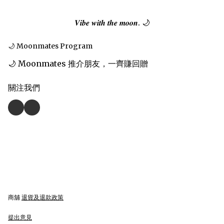
𝑽𝒊𝒃𝒆 𝒘𝒊𝒕𝒉 𝒕𝒉𝒆 𝒎𝒐𝒐𝒏. 🌙
🌙 Moonmates Program
🌙 Moonmates 推介朋友，一齊賺回贈
關注我們
商舖
退貨及退款政策
提出意見