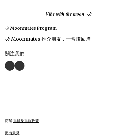
𝑽𝒊𝒃𝒆 𝒘𝒊𝒕𝒉 𝒕𝒉𝒆 𝒎𝒐𝒐𝒏. 🌙
🌙 Moonmates Program
🌙 Moonmates 推介朋友，一齊賺回贈
關注我們
商舖
退貨及退款政策
提出意見