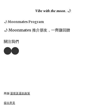
𝑽𝒊𝒃𝒆 𝒘𝒊𝒕𝒉 𝒕𝒉𝒆 𝒎𝒐𝒐𝒏. 🌙
🌙 Moonmates Program
🌙 Moonmates 推介朋友，一齊賺回贈
關注我們
商舖
退貨及退款政策
提出意見